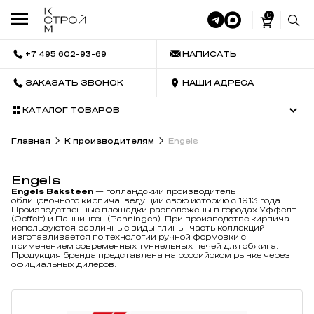
0
+7 495 602-93-69
НАПИСАТЬ
ЗАКАЗАТЬ ЗВОНОК
НАШИ АДРЕСА
КАТАЛОГ ТОВАРОВ
Главная
К производителям
Engels
Engels
Engels Baksteen
— голландский производитель
облицовочного кирпича, ведущий свою историю с 1913 года.
Производственные площадки расположены в городах Уффелт
(Oeffelt) и Паннинген (Panningen). При производстве кирпича
используются различные виды глины; часть коллекций
изготавливается по технологии ручной формовки с
применением современных туннельных печей для обжига.
Продукция бренда представлена на российском рынке через
официальных дилеров.