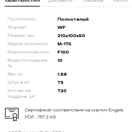
Характеристики
Документы
Описание
Фотогра
Пустотность:
Полнотелый
Формат:
WF
Размер, мм:
210х100х50
Марка прочности:
М-175
Морозостойкость:
F100
Водопоглощение,
10
%:
Вес, кг:
1.88
Штук в м²:
73
Кол-во на
720
поддоне, шт:
Сертификат соответствия на кирпич Engels
PDF , 757.2 Кб