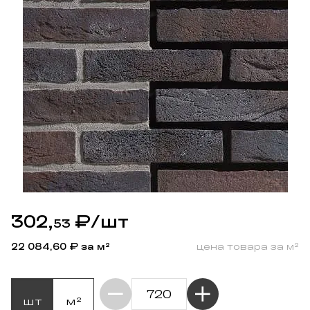
302,
₽
/шт
53
22 084,60
₽ за м²
цена товара за м²
шт
м²