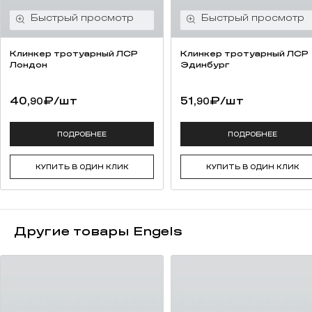
Клинкер тротуарный ЛСР
Клинкер тротуарный ЛСР
Лондон
Эдинбург
40,
₽
/шт
51,
₽
/шт
90
90
ПОДРОБНЕЕ
ПОДРОБНЕЕ
КУПИТЬ В ОДИН КЛИК
КУПИТЬ В ОДИН КЛИК
Другие товары Engels