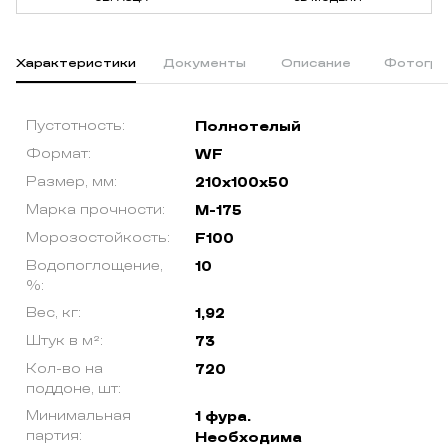
Характеристики
Документы
Описание
Фотогра
Пустотность:
Полнотелый
Формат:
WF
Размер, мм:
210х100х50
Марка прочности:
М-175
Морозостойкость:
F100
Водопоглощение,
10
%:
Вес, кг:
1,92
Штук в м²:
73
Кол-во на
720
поддоне, шт:
Минимальная
1 фура.
партия:
Необходима