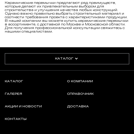
которые делают их привлекательным выбором для
строительства и улучшения качества любых конструкций.
Однако важно правильно выбрать строительный материал и
соотнести требования проекта с характеристиками продукции.
В нашей компании вы можете купить керамические перемычки
в ассортименте, с доставкой по Москве и Московской области.
Для получения профессиональной консультации свяжитесь с
нашими специалистами.
КАТАЛОГ
КАТАЛОГ
О КОМПАНИИ
ГАЛЕРЕЯ
СПРАВОЧНИК
АКЦИИ И НОВОСТИ
ДОСТАВКА
КОНТАКТЫ