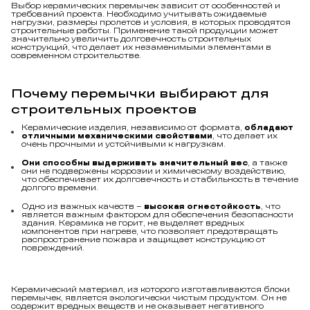
требований проекта. Необходимо учитывать ожидаемые
нагрузки, размеры пролетов и условия, в которых проводятся
строительные работы. Применение такой продукции может
значительно увеличить долговечность строительных
конструкций, что делает их незаменимыми элементами в
современном строительстве.
Почему перемычки выбирают для
строительных проектов
Керамические изделия, независимо от формата,
обладают
отличными механическими свойствами
, что делает их
очень прочными и устойчивыми к нагрузкам.
Они способны выдерживать значительный вес
, а также
они не подвержены коррозии и химическому воздействию,
что обеспечивает их долговечность и стабильность в течение
долгого времени.
Одно из важных качеств –
высокая огнестойкость
, что
является важным фактором для обеспечения безопасности
здания. Керамика не горит, не выделяет вредных
компонентов при нагреве, что позволяет предотвращать
распространение пожара и защищает конструкцию от
повреждений.
Керамический материал, из которого изготавливаются блоки
перемычек, является экологически чистым продуктом. Он не
содержит вредных веществ и не оказывает негативного
влияния на окружающую среду. Использование такого состава
в качестве основы строительных товаров полностью безопасно