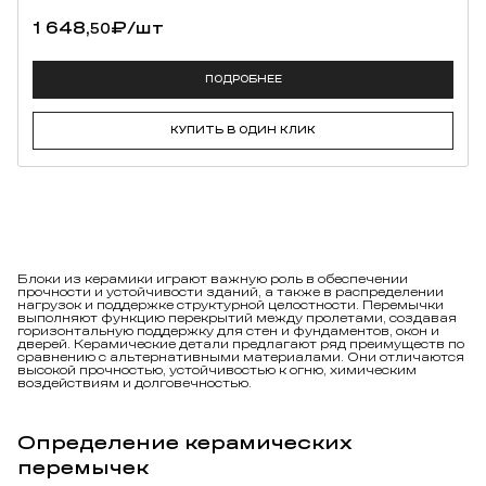
1 648,
₽
/шт
50
ПОДРОБНЕЕ
КУПИТЬ В ОДИН КЛИК
Блоки из керамики играют важную роль в обеспечении
прочности и устойчивости зданий, а также в распределении
нагрузок и поддержке структурной целостности. Перемычки
выполняют функцию перекрытий между пролетами, создавая
горизонтальную поддержку для стен и фундаментов, окон и
дверей. Керамические детали предлагают ряд преимуществ по
сравнению с альтернативными материалами. Они отличаются
высокой прочностью, устойчивостью к огню, химическим
воздействиям и долговечностью.
Определение керамических
перемычек
Исходя из своих уникальных характеристик, изделия