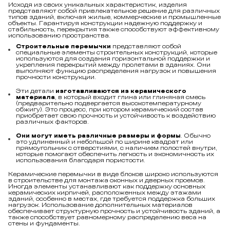
представляют собой привлекательное решение для различных
типов зданий, включая жилые, коммерческие и промышленные
объекты. Гарантируя конструкции надежную поддержку и
стабильность, перекрытия также способствуют эффективному
использованию пространства.
Строительные перемычки
представляют собой
специальные элементы строительных конструкций, которые
используются для создания горизонтальной поддержки и
укрепления перекрытий между пролетами в зданиях. Они
выполняют функцию распределения нагрузок и повышения
прочности конструкции.
Эти детали
изготавливаются из керамического
материала
, в который входит глина или глиняная смесь
(предварительно подвергается высокотемпературному
обжигу). Это процесс, при котором керамический состав
приобретает свою прочность и устойчивость к воздействию
различных факторов.
Они могут иметь различные размеры и формы
. Обычно
это удлиненный и небольшой по ширине квадрат или
прямоугольник с отверстиями, с наличием полостей внутри,
которые помогают обеспечить легкость и экономичность их
использования благодаря пористости.
Керамические перемычки в виде блоков широко используются
в строительстве для монтажа оконных и дверных проемов.
Иногда элементы устанавливают как поддержку основных
керамических кирпичей, расположенных между этажами
зданий, особенно в местах, где требуется поддержка больших
нагрузок. Использование дополнительных материалов
обеспечивает структурную прочность и устойчивость зданий, а
также способствует равномерному распределению веса на
стены и фундаменты.
Выбор керамических перемычек зависит от особенностей и