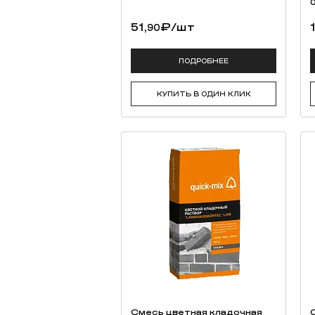
51,
₽
/шт
90
ПОДРОБНЕЕ
КУПИТЬ В ОДИН КЛИК
Смесь цветная кладочная