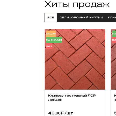
Хиты продаж
ВСЕ
ОБЛИЦОВОЧНЫЙ КИРПИЧ
КЛИ
АКЦИЯ
НА
НА СКЛАДЕ
Х
ХИТ
Клинкер тротуарный ЛСР
Лондон
40,
₽
/шт
90