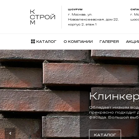
ШОУРУМ
СКЛ
г. Москва, ул.
г. М
Новоалексеевская, дом 22,
шосс
корпус 2, этаж 1
КАТАЛОГ
О КОМПАНИИ
ГАЛЕРЕЯ
АКЦИ
Черепиц
в налич
Одной из самых важн
Сделаем расчет, пом