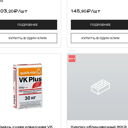
00
103,
₽
/шт
145,
₽
/шт
20
90
ПОДРОБНЕЕ
ПОДРОБНЕЕ
КУПИТЬ В ОДИН КЛИК
КУПИТЬ В ОДИН КЛИК
ХИТ
Смесь cухая кладочная VK
Кирпич облицовочный ЖКЗ