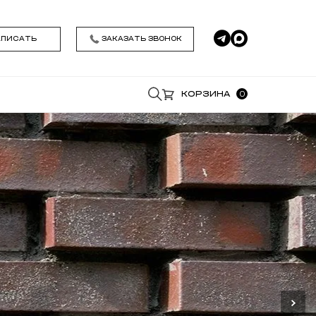
АПИСАТЬ
ЗАКАЗАТЬ ЗВОНОК
0
КОРЗИНА
*
*
Удобное время звонка
Я даю согласие на обработку моих
персональных данных , ознакомился и
принимаю условия
Политики
конфиденциальности
ЗАКАЗАТЬ ЗВОНОК