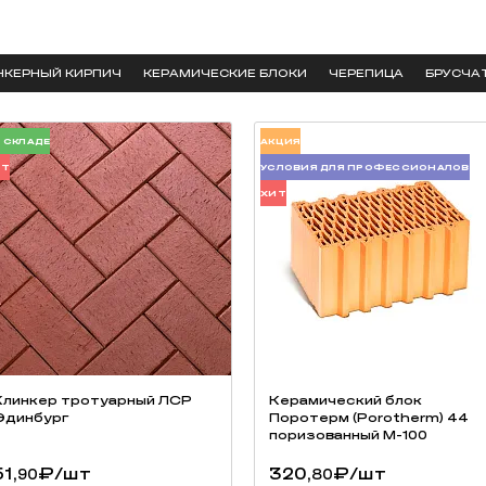
НКЕРНЫЙ КИРПИЧ
КЕРАМИЧЕСКИЕ БЛОКИ
ЧЕРЕПИЦА
БРУСЧА
 СКЛАДЕ
АКЦИЯ
ИТ
УСЛОВИЯ ДЛЯ ПРОФЕССИОНАЛОВ
ХИТ
Клинкер тротуарный ЛСР
Керамический блок
Эдинбург
Поротерм (Porotherm) 44
поризованный М-100
51,
₽
/шт
320,
₽
/шт
90
80