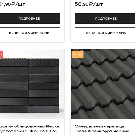
61,
₽
/шт
58,
₽
/шт
90
90
ПОДРОБНЕЕ
ПОДРОБНЕЕ
КУПИТЬ В ОДИН КЛИК
КУПИТЬ В ОДИН КЛИК
ИТ
АКЦИЯ
Кирпич облицовочный Recke
Минеральная черепица
пустотелый 1НФ 5-32-00-2-
Braas Франкфурт черный