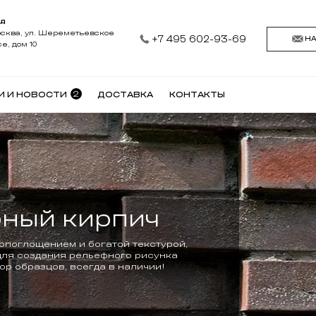
АД
осква, ул. Шереметьевское
+7 495 602-93-69
Н
е, дом 10
2
И И НОВОСТИ
ДОСТАВКА
КОНТАКТЫ
а Braas всегда
ии!
ых частей дома является кровля.
ожем подобрать.