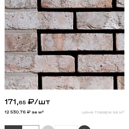
171,
₽
/шт
65
12 530,76
₽ за м²
цена товара за м²