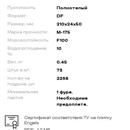
Пустотность:
Полнотелый
Формат:
DF
Размер, мм:
210х24х50
Марка прочности:
М-175
Морозостойкость:
F100
Водопоглощение,
10
%:
Вес, кг:
0.45
Штук в м²:
73
Кол-во на
2268
поддоне, шт:
Минимальная
1 фура.
партия:
Необходима
предоплата.
Сертификат соответствия ТУ на плитку
Engels
PDF , 1.2 Мб