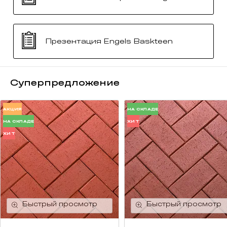
Презентация Engels Baskteen
Суперпредложение
АКЦИЯ
НА СКЛАДЕ
НА СКЛАДЕ
ХИТ
ХИТ