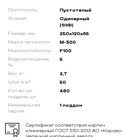
Пустотность:
Пустотелый
Формат:
Одинарный
(1НФ)
Размер, мм:
250х120х65
Марка прочности:
М-300
Морозостойкость:
F100
Водопоглощение,
5
%:
Вес, кг:
2,7
Штук в м²:
50
Кол-во на
480
поддоне, шт:
Минимальная
1 поддон
партия:
Сертификат соответствия кирпич
клинкерный ГОСТ 530-2012 АО «Кирово-
Чепецкий кирпичный завод»