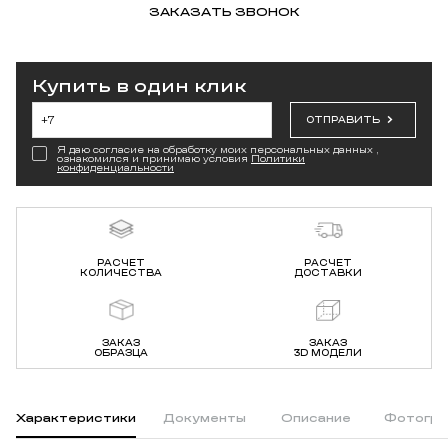
ЗАКАЗАТЬ ЗВОНОК
Купить в один клик
ОТПРАВИТЬ
Я даю согласие на обработку моих персональных данных ,
ознакомился и принимаю условия
Политики
конфиденциальности
РАСЧЕТ
РАСЧЕТ
КОЛИЧЕСТВА
ДОСТАВКИ
ЗАКАЗ
ЗАКАЗ
ОБРАЗЦА
3D МОДЕЛИ
Характеристики
Документы
Описание
Фотогра