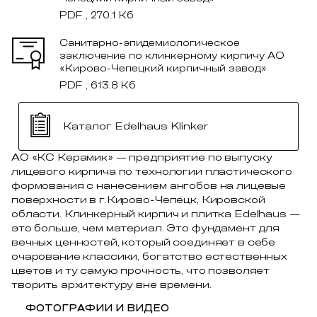
PDF , 270.1 Кб
Санитарно-эпидемиологическое
заключение по клинкерному кирпичу АО
«Кирово-Чепецкий кирпичный завод»
PDF , 613.8 Кб
Каталог Edelhaus Klinker
АО «КС Керамик» — предприятие по выпуску
лицевого кирпича по технологии пластического
формования с нанесением ангобов на лицевые
поверхности в г.Кирово-Чепецк, Кировской
области. Клинкерный кирпич и плитка Edelhaus —
это больше, чем материал. Это фундамент для
вечных ценностей, который соединяет в себе
очарование классики, богатство естественных
цветов и ту самую прочность, что позволяет
творить архитектуру вне времени.
ФОТОГРАФИИ И ВИДЕО