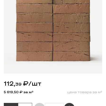
112,
₽
/шт
39
5 619,50
₽ за м²
цена товара за м²