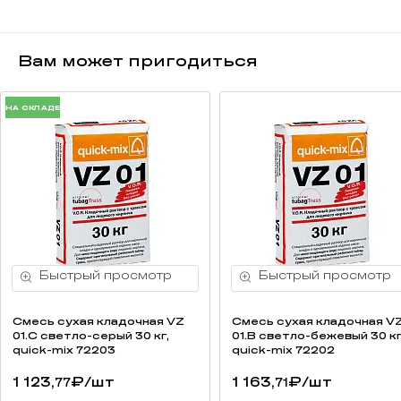
Вам может пригодиться
НА СКЛАДЕ
Смесь cухая кладочная VZ
Смесь cухая кладочная V
01.C светло-серый 30 кг,
01.B светло-бежевый 30 кг
quick-mix 72203
quick-mix 72202
1 123,
₽
/шт
1 163,
₽
/шт
77
71