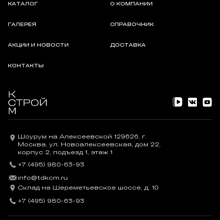
КАТАЛОГ
О КОМПАНИИ
детальные чертежи, оптимизированные с учетом конструктива
и строительной физики. Чертежи были составлены с учетом
ГАЛЕРЕЯ
СПРАВОЧНИК
Еврокода 6, а также требований по минимизации тепловых
мостиков.
АКЦИИ И НОВОСТИ
ДОСТАВКА
КОНТАКТЫ
Шоурум на Алексеевской 129626, г.
Москва, ул. Новоалексеевская, дом 22,
корпус 2, подъезд 1, этаж 1
Системная таблица
+7 (495) 980-63-93
Облицовка без риска
info@tdkcm.ru
Склад на Шереметьевское шоссе, д. 10
Чтобы предотвратить слишком медленное схватывание
+7 (495) 980-63-93
раствора (в экстремальном случае — «всплывание» камня) или
слишком быстрое схватывание (в экстремальном случае —