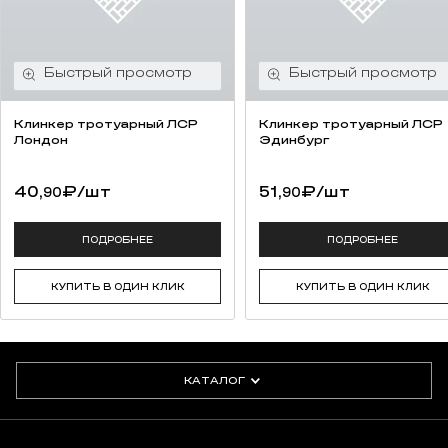
Клинкер тротуарный ЛСР
Клинкер тротуарный ЛСР
Лондон
Эдинбург
40,
₽
/шт
51,
₽
/шт
90
90
ПОДРОБНЕЕ
ПОДРОБНЕЕ
Детальные чертежи
Альбом по проектированию двухслойной каменной кладки
КУПИТЬ В ОДИН КЛИК
КУПИТЬ В ОДИН КЛИК
Эффективным вспомогательным средством при
проектировании для высококачественного оформления фасадов
с двухслойной каменной кладкой будет «Атлас
КАТАЛОГ
по проектированию двухслойной каменной кладки» от quick-mix.
Разработанный при тесном сотрудничестве между quick-mix,
Федеральным Союзом германской кирпичной промышленности
и Техническим Университетом Дортмунда, атлас содержит