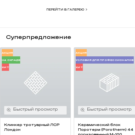
Тротуарный клинкер применяется для
мощения дорог,
ПЕРЕЙТИ В ГАЛЕРЕЮ
тротуаров, парковок и дворовых территорий
.
Высококачественный керамический кирпич, который
производится из глины в процессе высокотемпературного
обжига.
Суперпредложение
АКЦИЯ
АКЦИЯ
НА СКЛАДЕ
УСЛОВИЯ ДЛЯ ПРОФЕССИОНАЛОВ
ХИТ
ХИТ
Клинкер тротуарный ЛСР
Керамический блок
Лондон
Поротерм (Porotherm) 44
поризованный М-100