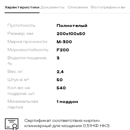
Характеристики
Документы
Описание
Фотографии и вид
Пустотность:
Полнотелый
Размер, мм:
200х100х50
Марка прочности:
М-300
Морозостойкость:
F200
Водопоглощение,
3
%:
Вес, кг:
2,4
Штук в м²:
50
Кол-во на
540
поддоне, шт:
Минимальная
1 поддон
партия:
Сертификат соответствия кирпич
клинкерный для мощения 0,51НФ НКЗ