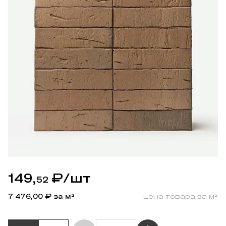
149,
₽
/шт
52
7 476,00
₽ за м²
цена товара за м²