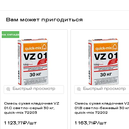
Вам может пригодиться
НА СКЛАДЕ
Смесь cухая кладочная VZ
Смесь cухая кладочная V
01.C светло-серый 30 кг,
01.B светло-бежевый 30 кг
quick-mix 72203
quick-mix 72202
1 123,
₽
/шт
1 163,
₽
/шт
77
71