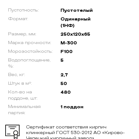
Пустотность:
Пустотелый
Формат:
Одинарный
(1НФ)
Размер, мм:
250х120х65
Марка прочности:
М-300
Морозостойкость:
F100
Водопоглощение,
5
%:
Вес, кг:
2,7
Штук в м²:
50
Кол-во на
480
поддоне, шт:
Минимальная
1 поддон
партия:
Сертификат соответствия кирпич
клинкерный ГОСТ 530-2012 АО «Кирово-
Чепецкий кирпичный завод»