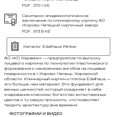
PDF , 270.1 Кб
Санитарно-эпидемиологическое
заключение по клинкерному кирпичу АО
«Кирово-Чепецкий кирпичный завод»
PDF , 613.8 Кб
Каталог Edelhaus Klinker
АО «КС Керамик» — предприятие по выпуску
лицевого кирпича по технологии пластического
формования с нанесением ангобов на лицевые
поверхности в г.Кирово-Чепецк, Кировской
области. Клинкерный кирпич и плитка Edelhaus —
это больше, чем материал. Это фундамент для
вечных ценностей, который соединяет в себе
очарование классики, богатство естественных
цветов и ту самую прочность, что позволяет
творить архитектуру вне времени.
ФОТОГРАФИИ И ВИДЕО