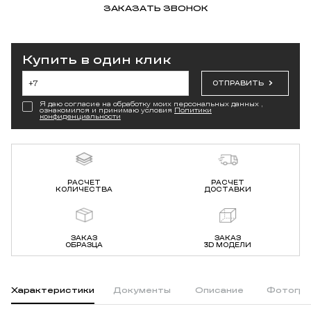
ЗАКАЗАТЬ ЗВОНОК
Купить в один клик
ОТПРАВИТЬ
Я даю согласие на обработку моих персональных данных ,
ознакомился и принимаю условия
Политики
конфиденциальности
РАСЧЕТ
РАСЧЕТ
КОЛИЧЕСТВА
ДОСТАВКИ
ЗАКАЗ
ЗАКАЗ
ОБРАЗЦА
3D МОДЕЛИ
Характеристики
Документы
Описание
Фотогра