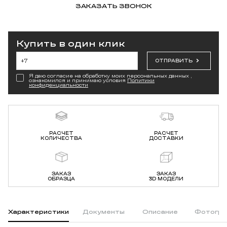
ЗАКАЗАТЬ ЗВОНОК
Купить в один клик
ОТПРАВИТЬ
Я даю согласие на обработку моих персональных данных ,
ознакомился и принимаю условия
Политики
конфиденциальности
РАСЧЕТ
РАСЧЕТ
КОЛИЧЕСТВА
ДОСТАВКИ
ЗАКАЗ
ЗАКАЗ
ОБРАЗЦА
3D МОДЕЛИ
Характеристики
Документы
Описание
Фотогра