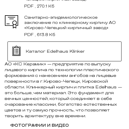
PDF , 270.1 Кб
Санитарно-эпидемиологическое
заключение по клинкерному кирпичу АО
«Кирово-Чепецкий кирпичный завод»
PDF , 613.8 Кб
Каталог Edelhaus Klinker
АО «КС Керамик» — предприятие по выпуску
лицевого кирпича по технологии пластического
формования с нанесением ангобов на лицевые
поверхности в г.Кирово-Чепецк, Кировской
области. Клинкерный кирпич и плитка Edelhaus —
это больше, чем материал. Это фундамент для
вечных ценностей, который соединяет в себе
очарование классики, богатство естественных
цветов и ту самую прочность, что позволяет
творить архитектуру вне времени.
ФОТОГРАФИИ И ВИДЕО