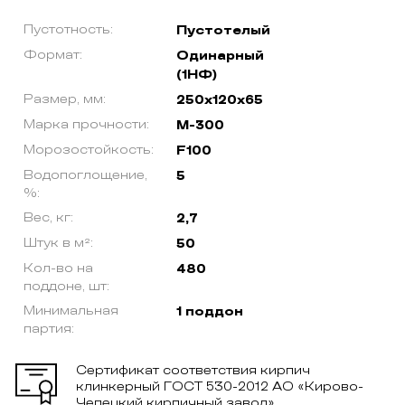
Пустотность:
Пустотелый
Формат:
Одинарный
(1НФ)
Размер, мм:
250х120х65
Марка прочности:
М-300
Морозостойкость:
F100
Водопоглощение,
5
%:
Вес, кг:
2,7
Штук в м²:
50
Кол-во на
480
поддоне, шт:
Минимальная
1 поддон
партия:
Сертификат соответствия кирпич
клинкерный ГОСТ 530-2012 АО «Кирово-
Чепецкий кирпичный завод»