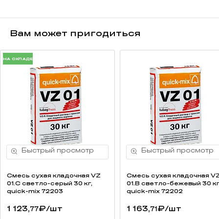
Вам может пригодиться
НА СКЛАДЕ
Смесь cухая кладочная VZ
Смесь cухая кладочная V
01.C светло-серый 30 кг,
01.B светло-бежевый 30 кг
quick-mix 72203
quick-mix 72202
1 123,
₽
/шт
1 163,
₽
/шт
77
71