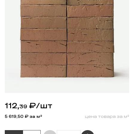
112,
₽
/шт
39
5 619,50
₽ за м²
цена товара за м²