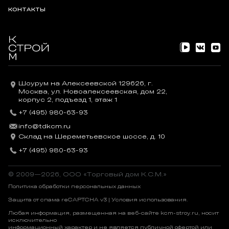
КОНТАКТЫ
Шоурум на Алексеевской 129626, г.
Москва, ул. Новоалексеевская, дом 22,
корпус 2, подъезд 1, этаж 1
+7 (495) 980-63-93
info@tdkcm.ru
Склад на Шереметьевское шоссе, д. 10
+7 (495) 980-63-93
© 2009—2026, OOO «Торговый дом К.С.М.»
Политика обработки персональных данных
Защита от спама reCAPTCHA v3 |
Условия использования
.
Любая информация, размещенная на веб-сайте kcm-stroy.ru, носит
исключительно
информационный характер и не является публичной офертой или