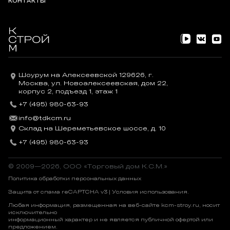
КОНТАКТЫ
Шоурум на Алексеевской 129626, г.
Москва, ул. Новоалексеевская, дом 22,
корпус 2, подъезд 1, этаж 1
+7 (495) 980-63-93
info@tdkcm.ru
Склад на Шереметьевское шоссе, д. 10
+7 (495) 980-63-93
© 2009—2026, OOO «Торговый дом К.С.М.»
Политика обработки персональных данных
Защита от спама reCAPTCHA v3 |
Условия использования
.
Любая информация, размещенная на веб-сайте kcm-stroy.ru, носит
исключительно
информационный характер и не является публичной офертой или
предложением.