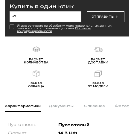
Купить в один клик
ОТПРАВИТЬ
Я даю согласие на обработку моих персональных данных ,
ознакомился и принимаю условия
Политики
конфиденциальности
РАСЧЕТ
РАСЧЕТ
КОЛИЧЕСТВА
ДОСТАВКИ
ЗАКАЗ
ЗАКАЗ
ОБРАЗЦА
3D МОДЕЛИ
Характеристики
Документы
Описание
Фотогра
Пустотность:
Пустотелый
Формат:
14,3 НФ