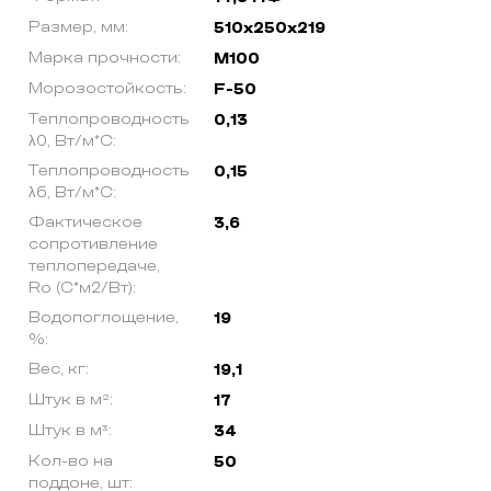
Размер, мм:
510х250х219
Марка прочности:
M100
Морозостойкость:
F-50
Теплопроводность
0,13
λ0, Вт/м*С:
Теплопроводность
0,15
λб, Вт/м*С:
Фактическое
3,6
сопротивление
теплопередаче,
Ro (С*м2/Вт):
Водопоглощение,
19
%:
Вес, кг:
19,1
Штук в м²:
17
Штук в м³:
34
Кол-во на
50
поддоне, шт: