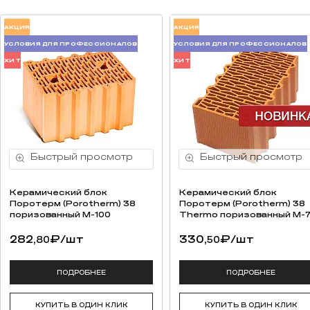
АКЦИЯ
АКЦИЯ
УСЛОВИЯ ДЛЯ ПРОФЕССИОНАЛОВ
УСЛОВИЯ ДЛЯ ПРОФЕССИОНАЛОВ
ХИТ
ХИТ
Керамический блок
Керамический блок
Поротерм (Porotherm) 38
Поротерм (Porotherm) 38
поризованный М-100
Thermo поризованный М-
282,
₽
/шт
330,
₽
/шт
80
50
ПОДРОБНЕЕ
ПОДРОБНЕЕ
КУПИТЬ В ОДИН КЛИК
КУПИТЬ В ОДИН КЛИК