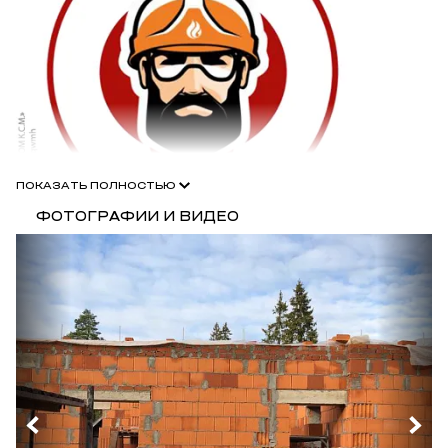
ПОКАЗАТЬ ПОЛНОСТЬЮ
ФОТОГРАФИИ И ВИДЕО
Для профессионалов в области строительства действует
специальная программа Porotherm Строим вместе
«Бригадиры», по которой для участников предоставляются
специальные улучшенные условия покупки блоков Porotherm,
включая увеличенную скидку до 32%.
Ознакомьтесь
с условиями программы
и свяжитесь с нашими менеджерами
для участия в ней.