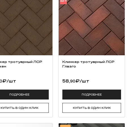
ХИТ
кер тротуарный ЛСР
Клинкер тротуарный ЛСР
хен
Глазго
₽
/шт
58,
₽
/шт
0
90
ПОДРОБНЕЕ
ПОДРОБНЕЕ
КУПИТЬ В ОДИН КЛИК
КУПИТЬ В ОДИН КЛИК