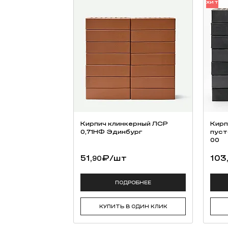
ХИТ
Кирпич клинкерный ЛСР
Кирп
0,71НФ Эдинбург
пуст
00
51,
₽
/шт
103
90
ПОДРОБНЕЕ
КУПИТЬ В ОДИН КЛИК