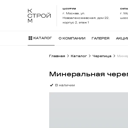
ШОУРУМ
СКЛ
г. Москва, ул.
г. М
Новоалексеевская, дом 22,
шосс
корпус 2, этаж 1
КАТАЛОГ
О КОМПАНИИ
ГАЛЕРЕЯ
АКЦИ
Главная
Каталог
Черепица
Мине
Минеральная чере
В наличии