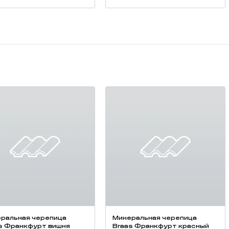
ральная черепица
Минеральная черепица
s Франкфурт вишня
Braas Франкфурт красный