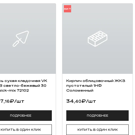
ХИТ
ь cухая кладочная VK
Кирпич облицовочный ЖКЗ
 B светло-бежевый 30
пустотелый 1НФ
uick-mix 72102
Соломенный
7,
₽
/шт
34,
₽
/шт
16
40
ПОДРОБНЕЕ
ПОДРОБНЕЕ
КУПИТЬ В ОДИН КЛИК
КУПИТЬ В ОДИН КЛИК