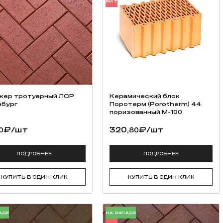
ХИТ
кер тротуарный ЛСР
Керамический блок
бург
Поротерм (Porotherm) 44
поризованный М-100
₽
/шт
320,
₽
/шт
0
80
ПОДРОБНЕЕ
ПОДРОБНЕЕ
КУПИТЬ В ОДИН КЛИК
КУПИТЬ В ОДИН КЛИК
АДЕ
НА СКЛАДЕ