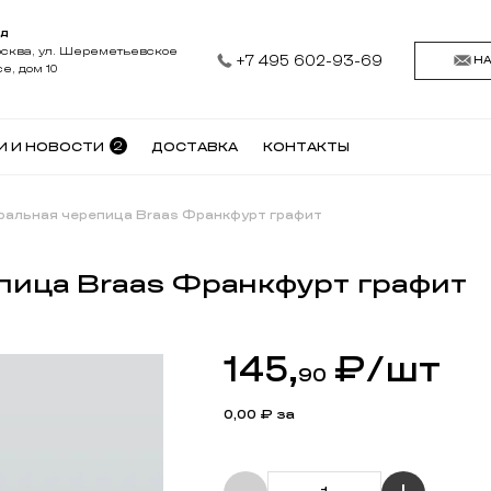
АД
осква, ул. Шереметьевское
+7 495 602-93-69
Н
е, дом 10
2
И И НОВОСТИ
ДОСТАВКА
КОНТАКТЫ
ральная черепица Braas Франкфурт графит
пица Braas Франкфурт графит
145,
₽
/шт
90
0,00
₽ за