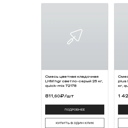
Смесь цветная кладочная
Смес
LHM hgr светло-серый 25 кг,
plus
quick-mix 72178
кг, q
811,
₽
/шт
1 42
60
ПОДРОБНЕЕ
КУПИТЬ В ОДИН КЛИК