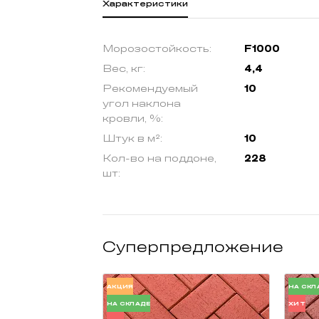
Характеристики
Морозостойкость:
F1000
Вес, кг:
4,4
Рекомендуемый
10
угол наклона
кровли, %:
Штук в м²:
10
Кол-во на поддоне,
228
шт:
Суперпредложение
АКЦИЯ
НА СКЛ
НА СКЛАДЕ
ХИТ