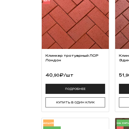
ХИТ
Клинкер тротуарный ЛСР
Клин
Лондон
Эдин
40,
₽
/шт
51,
90
9
ПОДРОБНЕЕ
КУПИТЬ В ОДИН КЛИК
АКЦИЯ
НА СКЛ