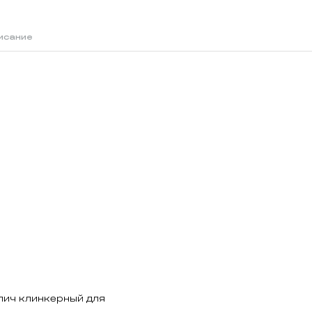
исание
й
пич клинкерный для