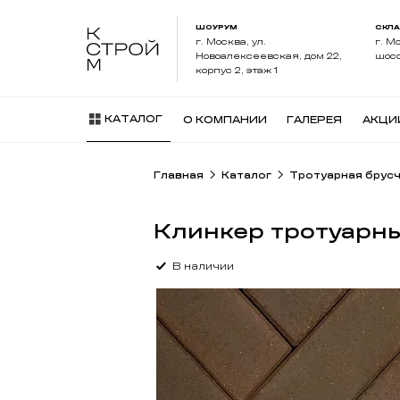
ШОУРУМ
СКЛ
г. Москва, ул.
г. М
Новоалексеевская, дом 22,
шосс
корпус 2, этаж 1
КАТАЛОГ
О КОМПАНИИ
ГАЛЕРЕЯ
АКЦИ
Главная
Каталог
Тротуарная брус
Клинкер тротуарн
В наличии