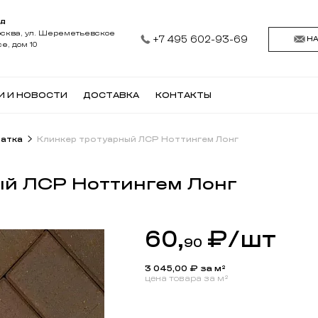
АД
осква, ул. Шереметьевское
+7 495 602-93-69
Н
е, дом 10
И И НОВОСТИ
ДОСТАВКА
КОНТАКТЫ
чатка
Клинкер тротуарный ЛСР Ноттингем Лонг
ый ЛСР Ноттингем Лонг
60,
₽
/шт
90
3 045,00
₽ за м²
цена товара за м²