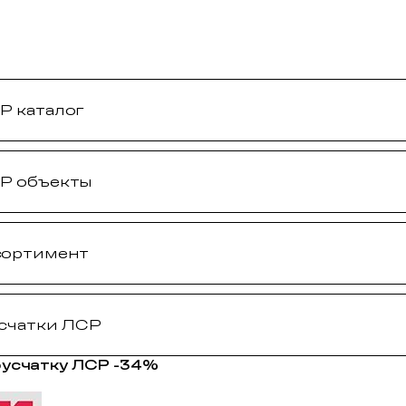
Р каталог
Р объекты
сортимент
усчатки ЛСР
русчатку ЛСР -34%