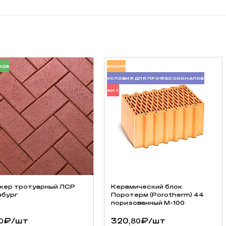
АДЕ
АКЦИЯ
УСЛОВИЯ ДЛЯ ПРОФЕССИОНАЛОВ
ХИТ
 морозостойкость (не менее F200) тротуарного клинкера, в несколько
отуаров, делает его практически вечным.
 дорог, тротуаров, парковок и дворовых территорий
. Высококач
ературного обжига.
кер тротуарный ЛСР
Керамический блок
бург
Поротерм (Porotherm) 44
поризованный М-100
₽
/шт
320,
₽
/шт
0
80