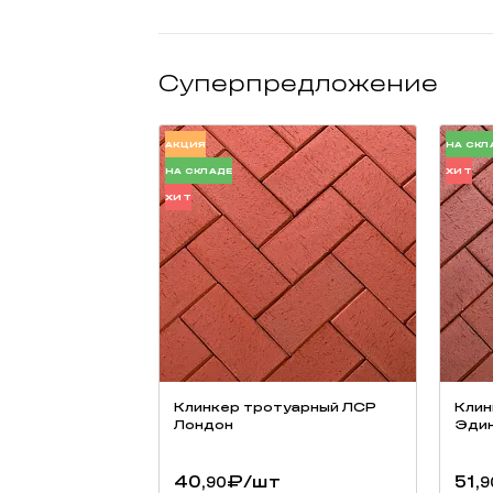
Суперпредложение
АКЦИЯ
НА СКЛ
НА СКЛАДЕ
ХИТ
ХИТ
Низкое водопоглощение (менее 2,5%) и высокая
иные искусственные материалы для мощения тр
Тротуарный клинкер применяется для
мощения
производится из глины в процессе высокотемп
Клинкер тротуарный ЛСР
Клин
Лондон
Эдин
40,
₽
/шт
51,
90
9