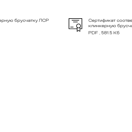
ерную брусчатку ЛСР
Сертификат соотве
клинкерную брусч
PDF , 581.5 Кб