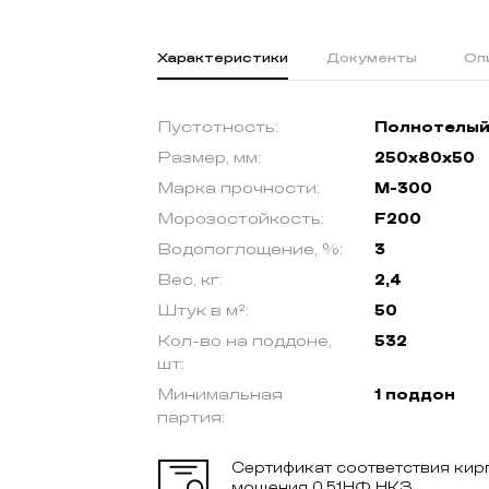
Характеристики
Документы
Оп
Пустотность:
Полнотелы
Размер, мм:
250х80х50
Марка прочности:
М-300
Морозостойкость:
F200
Водопоглощение, %:
3
Вес, кг:
2,4
Штук в м²:
50
Кол-во на поддоне,
532
шт:
Минимальная
1 поддон
партия:
Сертификат соответствия кир
мощения 0,51НФ НКЗ