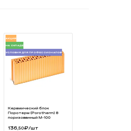
АКЦИЯ
НА СКЛАДЕ
УСЛОВИЯ ДЛЯ ПРОФЕССИОНАЛОВ
 раз превосходящая как обычный кирпич, так и
ественный керамический кирпич, который
Керамический блок
Поротерм (Porotherm) 8
поризованный М-100
136,
₽
/шт
50