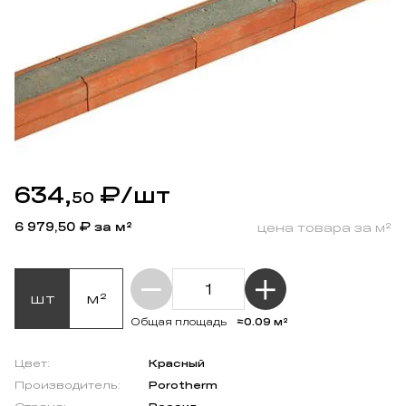
634,
₽
/шт
50
6 979,50
₽ за м²
цена товара за м²
шт
м²
≈0.09 м²
Общая площадь
Цвет:
Красный
Производитель:
Porotherm