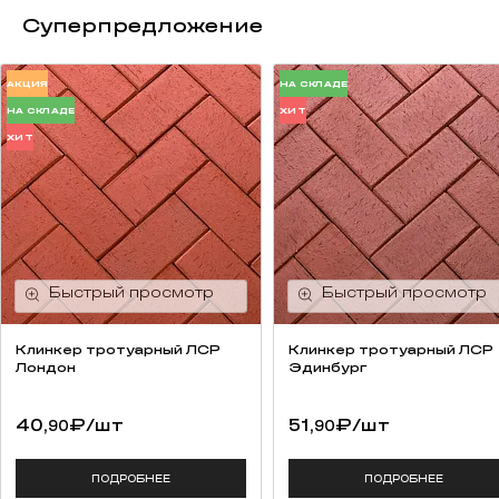
Суперпредложение
АКЦИЯ
НА СКЛАДЕ
НА СКЛАДЕ
ХИТ
ХИТ
Клинкер тротуарный ЛСР
Клинкер тротуарный ЛСР
Лондон
Эдинбург
40,
₽
/шт
51,
₽
/шт
90
90
ПОДРОБНЕЕ
ПОДРОБНЕЕ