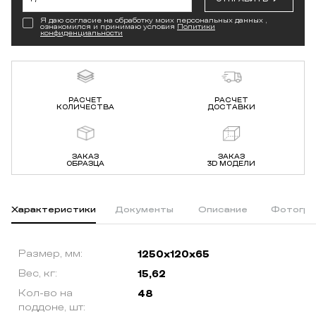
Я даю согласие на обработку моих персональных данных ,
ознакомился и принимаю условия
Политики
конфиденциальности
РАСЧЕТ
РАСЧЕТ
КОЛИЧЕСТВА
ДОСТАВКИ
ЗАКАЗ
ЗАКАЗ
ОБРАЗЦА
3D МОДЕЛИ
Характеристики
Документы
Описание
Фотогра
Размер, мм:
1250х120х65
Вес, кг:
15,62
Кол-во на
48
поддоне, шт: