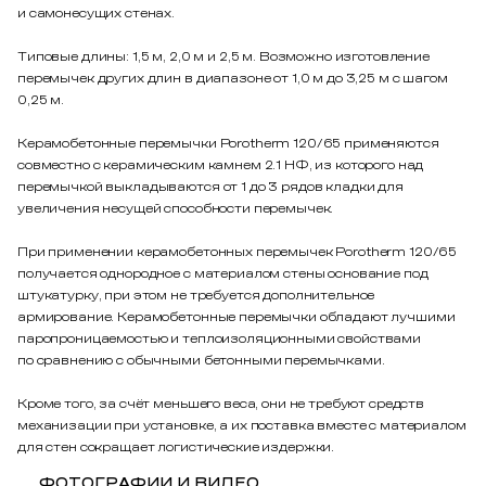
и самонесущих стенах.
Типовые длины: 1,5 м, 2,0 м и 2,5 м. Возможно изготовление
перемычек других длин в диапазоне от 1,0 м до 3,25 м с шагом
0,25 м.
Керамобетонные перемычки Porotherm 120/65 применяются
совместно с керамическим камнем 2.1 НФ, из которого над
перемычкой выкладываются от 1 до 3 рядов кладки для
увеличения несущей способности перемычек.
При применении керамобетонных перемычек Porotherm 120/65
получается однородное с материалом стены основание под
штукатурку, при этом не требуется дополнительное
армирование. Керамобетонные перемычки обладают лучшими
паропроницаемостью и теплоизоляционными свойствами
по сравнению с обычными бетонными перемычками.
Кроме того, за счёт меньшего веса, они не требуют средств
механизации при установке, а их поставка вместе с материалом
для стен сокращает логистические издержки.
ФОТОГРАФИИ И ВИДЕО