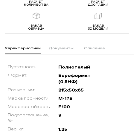
РАСЧЕТ
РАСЧЕТ
КОЛИЧЕСТВА
ДОСТАВКИ
ЗАКАЗ
ЗАКАЗ
ОБРАЗЦА
3D МОДЕЛИ
Характеристики
Документы
Описание
Пустотность:
Полнотелый
Формат:
Евроформат
(0,5НФ)
Размер, мм:
215х50х65
Марка прочности:
М-175
Морозостойкость:
F100
Водопоглощение,
9
%:
Вес, кг:
1,25