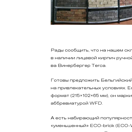
Рады сообщить, что на нашем ск
в наличии лицевой кирпич ручно
ва Винербергер Terca.
Готовы предложить Бельгийский
на привлекательных условиях. Е
формат (215×102×65 мм), он марк
аббревиатурой WFD.
А есть набирающий популярнос
«уменьшенный» ECO-brick (ECO-