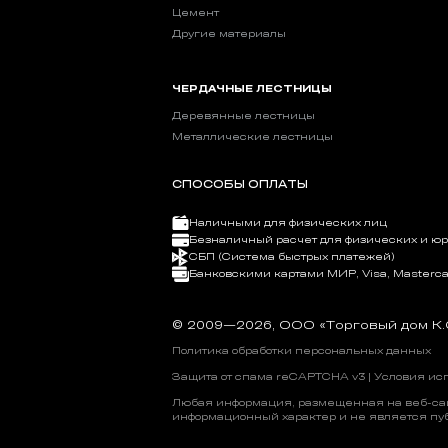
Цемент
Другие материалы
ЧЕРДАЧНЫЕ ЛЕСТНИЦЫ
Деревянные лестницы
Металлические лестницы
СПОСОБЫ ОПЛАТЫ
Наличными для физических лиц
Безналичный расчет для физических и ю
СБП (Система быстрых платежей)
Банковскими картами МИР, Visa, Masterca
© 2009—2026, OOO «Торговый дом К.
Политика обработки персональных данных
Защита от спама reCAPTCHA v3 |
Условия ис
Любая информация, размещенная на веб-сайт
информационный характер и не является пу