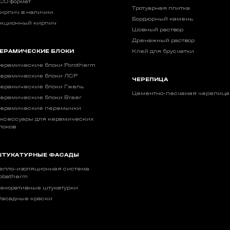
CO формат
Тротуарная плитка
ирпич в наличии
Бордюрный камень
кционный кирпич
Шовный раствор
Дренажный раствор
ЕРАМИЧЕСКИЕ БЛОКИ
Клей для брусчатки
ерамические блоки Porotherm
ерамические блоки ЛСР
ЧЕРЕПИЦА
ерамические блоки Гжель
Цементно-песчаная черепица
ерамические блоки Braer
ерамические перемычки
ксессуары для керамических
локов
ТУКАТУРНЫЕ ФАСАДЫ
епло-изоляционная система
obatherm
екоративные штукатурки
асадные краски