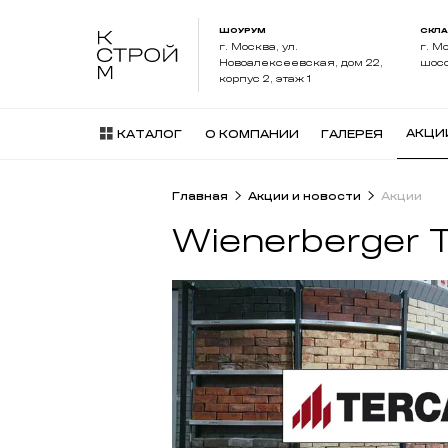
ШОУРУМ
СКЛ
г. Москва, ул.
г. М
Новоалексеевская, дом 22,
шосс
корпус 2, этаж 1
АКЦИ
КАТАЛОГ
О КОМПАНИИ
ГАЛЕРЕЯ
Главная
Акции и новости
Акции
Wienerberger 