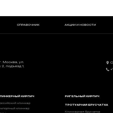
СПРАВОЧНИК
АКЦИИ И НОВОСТИ
. Москва, ул.
С
2, подъезд 1,
+
ЛИНКЕРНЫЙ КИРПИЧ
РИГЕЛЬНЫЙ КИРПИЧ
оссийский клинкер
ТРОТУАРНАЯ БРУСЧАТКА
мпортный клинкер
Клинкерная брусчатка