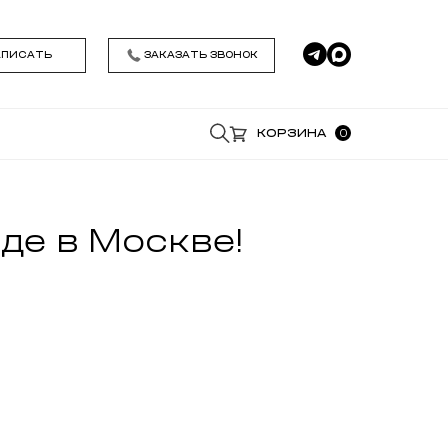
АПИСАТЬ
ЗАКАЗАТЬ ЗВОНОК
0
КОРЗИНА
*
аде в Москве!
*
Удобное время звонка
Я даю согласие на обработку моих
персональных данных , ознакомился и
принимаю условия
Политики
конфиденциальности
ЗАКАЗАТЬ ЗВОНОК