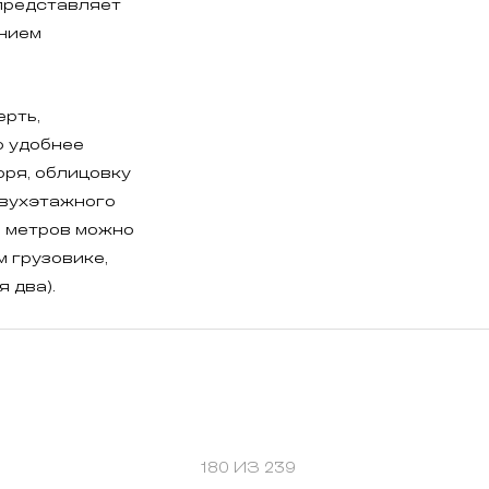
 представляет
ением
ерть,
о удобнее
оря, облицовку
двухэтажного
 метров можно
 грузовике,
 два).
180 ИЗ 239