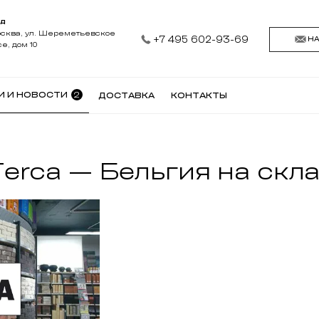
АД
осква, ул. Шереметьевское
+7 495 602-93-69
Н
е, дом 10
2
И И НОВОСТИ
ДОСТАВКА
КОНТАКТЫ
Terca — Бельгия на скл