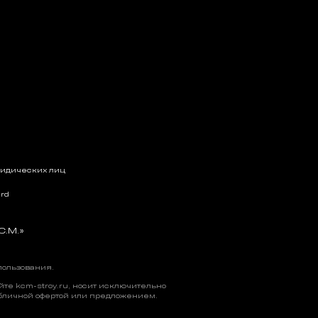
ридических лиц
rd
С.М.»
пользования
.
е kcm-stroy.ru, носит исключительно
бличной офертой или предложением.