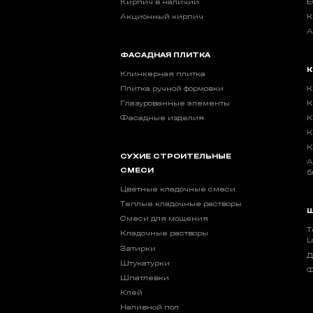
Кирпич в наличии
E
Акционный кирпич
К
А
ФАСАДНАЯ ПЛИТКА
К
Клинкерная плитка
Плитка ручной формовки
К
Глазурованные элементы
К
Фасадные изделия
К
К
К
СУХИЕ СТРОИТЕЛЬНЫЕ
А
СМЕСИ
б
Цветные кладочные смеси
Теплые кладочные растворы
Ш
Смеси для мощения
Т
Кладочные растворы
L
Затирки
Д
Штукатурки
Ф
Шпатлевки
Клей
Наливной пол