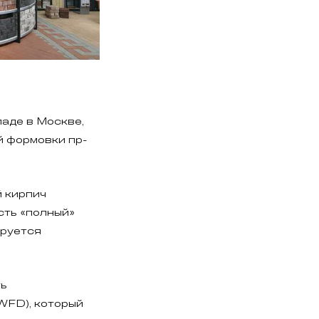
ладе в Москве,
й формовки пр-
 кирпич
сть «полный»
ируется
ть
WFD), который