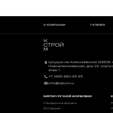
О КОМПАНИИ
ГАЛЕРЕЯ
Шоурум на Алексеевской 129626, г
Новоалексеевская, дом 22, корпус 
этаж 1
+7 (495) 980-63-93
info@tdkcm.ru
КИРПИЧ РУЧНОЙ ФОРМОВКИ
К
Стандартные форматы
Р
ECO формат
И