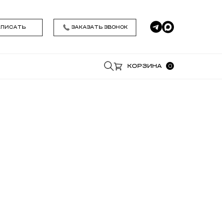
АПИСАТЬ
ЗАКАЗАТЬ ЗВОНОК
0
КОРЗИНА
*
*
Удобное время звонка
Я даю согласие на обработку моих
персональных данных , ознакомился и
принимаю условия
Политики
конфиденциальности
ЗАКАЗАТЬ ЗВОНОК