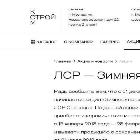
ШОУРУМ
СКЛ
г. Москва, ул.
г. М
Новоалексеевская, дом 22,
шосс
корпус 2, этаж 1
АКЦИ
КАТАЛОГ
О КОМПАНИИ
ГАЛЕРЕЯ
Главная
Акции и новости
Акции
ЛСР — Зимня
Рады сообщить Вам, что с 01 дек
начинается акция «Зимняя» на 
ЛСР.Стеновые. По данной акции
приобрести керамические матер
с 15 января 2018 года — 28 февр
и вывезти продукцию с сохране