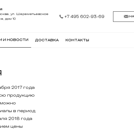
АД
осква, ул. Шереметьевское
+7 495 602-93-69
Н
е, дом 10
И И НОВОСТИ
ДОСТАВКА
КОНТАКТЫ
я
абря 2017 года
всю продукцию
 можно
иалы в период
аля 2018 года
нием цены