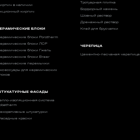
Тротуарная плитка
ирпич в наличии
Бордюрный камень
кционный кирпич
Шовный раствор
Дренажный раствор
ЕРАМИЧЕСКИЕ БЛОКИ
Клей для брусчатки
ерамические блоки Porotherm
ерамические блоки ЛСР
ЧЕРЕПИЦА
ерамические блоки Гжель
Цементно-песчаная черепица
ерамические блоки Braer
ерамические перемычки
ксессуары для керамических
локов
ТУКАТУРНЫЕ ФАСАДЫ
епло-изоляционная система
obatherm
екоративные штукатурки
асадные краски