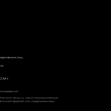
ридических лиц
rd
С.М.»
пользования
.
е kcm-stroy.ru, носит исключительно
бличной офертой или предложением.