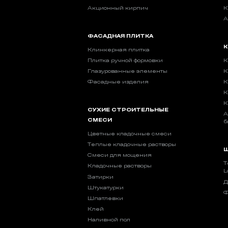
Акционный кирпич
К
А
ФАСАДНАЯ ПЛИТКА
К
Клинкерная плитка
Плитка ручной формовки
К
Глазурованные элементы
К
Фасадные изделия
К
К
К
СУХИЕ СТРОИТЕЛЬНЫЕ
А
СМЕСИ
б
Цветные кладочные смеси
Теплые кладочные растворы
Ш
Смеси для мощения
Т
Кладочные растворы
L
Затирки
Д
Штукатурки
Ф
Шпатлевки
Клей
Наливной пол