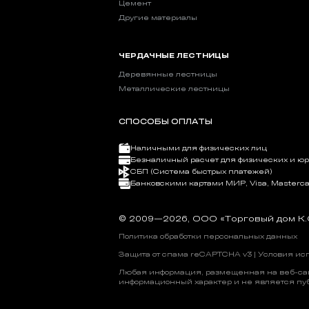
Цемент
Другие материалы
ЧЕРДАЧНЫЕ ЛЕСТНИЦЫ
Деревянные лестницы
Металлические лестницы
СПОСОБЫ ОПЛАТЫ
Наличными для физических лиц
Безналичный расчет для физических и ю
СБП (Система быстрых платежей)
Банковскими картами МИР, Visa, Masterca
© 2009—2026, OOO «Торговый дом К.
Политика обработки персональных данных
Защита от спама reCAPTCHA v3 |
Условия ис
Любая информация, размещенная на веб-сайт
информационный характер и не является пу