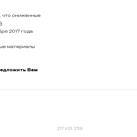
 что сниженные
й
ря 2017 года.
ые материалы
редложить Вам
217 ИЗ 239