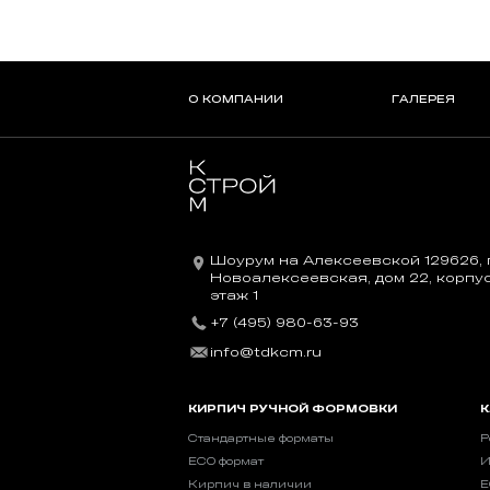
О КОМПАНИИ
ГАЛЕРЕЯ
Шоурум на Алексеевской 129626, г
Новоалексеевская, дом 22, корпус 
этаж 1
+7 (495) 980-63-93
info@tdkcm.ru
КИРПИЧ РУЧНОЙ ФОРМОВКИ
К
Стандартные форматы
Р
ECO формат
И
Кирпич в наличии
E