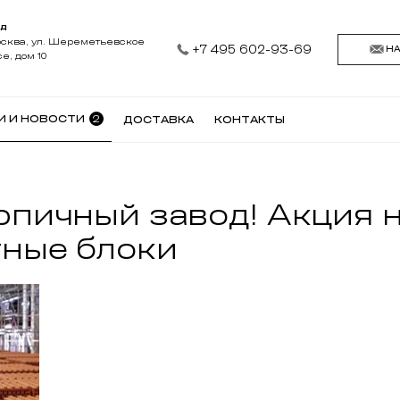
АД
осква, ул. Шереметьевское
+7 495 602-93-69
Н
е, дом 10
2
И И НОВОСТИ
ДОСТАВКА
КОНТАКТЫ
пичный завод! Акция н
ные блоки