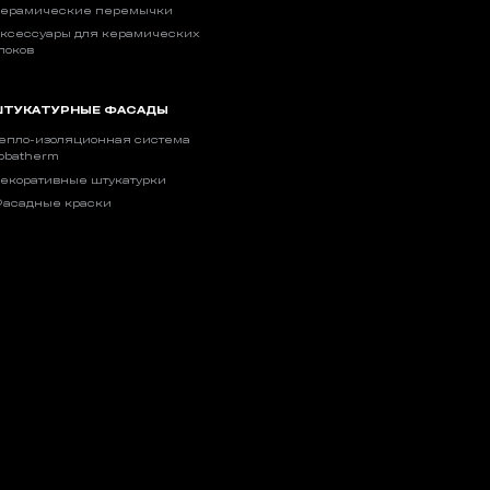
ерамические перемычки
ксессуары для керамических
локов
ТУКАТУРНЫЕ ФАСАДЫ
епло-изоляционная система
obatherm
екоративные штукатурки
асадные краски