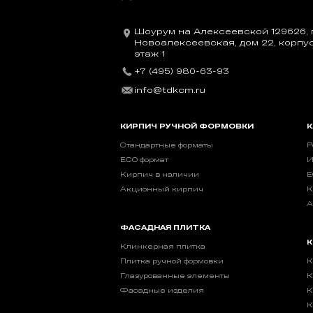
Шоурум на Алексеевской 129626, г
Новоалексеевская, дом 22, корпус 
этаж 1
+7 (495) 980-63-93
info@tdkcm.ru
КИРПИЧ РУЧНОЙ ФОРМОВКИ
К
Стандартные форматы
Р
ECO формат
И
Кирпич в наличии
E
Акционный кирпич
К
А
ФАСАДНАЯ ПЛИТКА
К
Клинкерная плитка
Плитка ручной формовки
К
Глазурованные элементы
К
Фасадные изделия
К
К