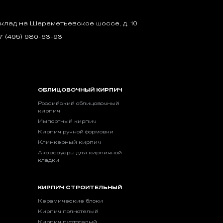
клад на Шереметьевское шоссе, д. 10
7 (495) 980-63-93
ОБЛИЦОВОЧНЫЙ КИРПИЧ
Российский облицовочный
кирпич
Импортный кирпич
Кирпич ручной формовки
Клинкерный кирпич
Аксессуары для кирпичной
кладки
КИРПИЧ СТРОИТЕЛЬНЫЙ
Керамические блоки
Кирпич полнотелый
Кирпич пустотелый