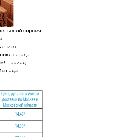
жельский кирпич
ч
устите
кцию завода
м! Период
18 года