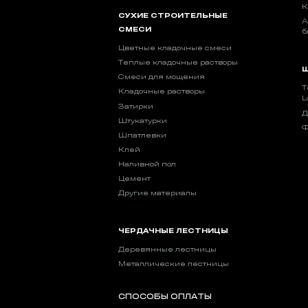
К
СУХИЕ СТРОИТЕЛЬНЫЕ
А
СМЕСИ
б
Цветные кладочные смеси
Теплые кладочные растворы
Ш
Смеси для мощения
Т
Кладочные растворы
L
Затирки
Д
Штукатурки
Ф
Шпатлевки
Клей
Наливной пол
Цемент
Другие материалы
ЧЕРДАЧНЫЕ ЛЕСТНИЦЫ
Деревянные лестницы
Металлические лестницы
СПОСОБЫ ОПЛАТЫ