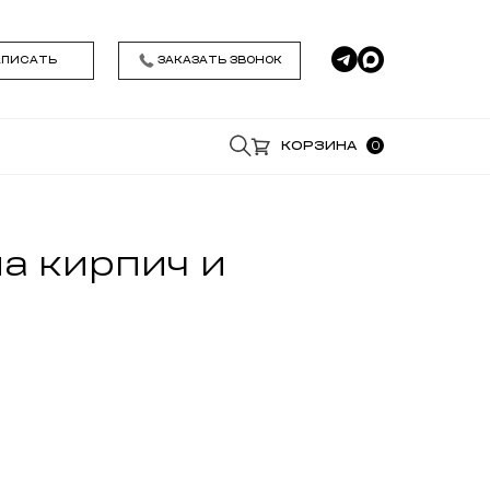
АПИСАТЬ
ЗАКАЗАТЬ ЗВОНОК
0
КОРЗИНА
*
а кирпич и
*
Удобное время звонка
Я даю согласие на обработку моих
персональных данных , ознакомился и
принимаю условия
Политики
конфиденциальности
ЗАКАЗАТЬ ЗВОНОК