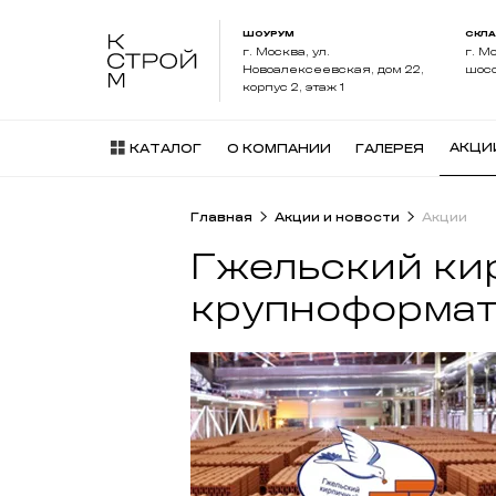
ШОУРУМ
СКЛ
г. Москва, ул.
г. М
Новоалексеевская, дом 22,
шосс
корпус 2, этаж 1
АКЦИ
КАТАЛОГ
О КОМПАНИИ
ГАЛЕРЕЯ
Главная
Акции и новости
Акции
Гжельский кир
крупноформат