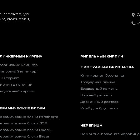
. Москва, ул.
С
2, подъезд 1,
+
ЛИНКЕРНЫЙ КИРПИЧ
РИГЕЛЬНЫЙ КИРПИЧ
оссийский клинкер
ТРОТУАРНАЯ БРУСЧАТКА
мпортный клинкер
Клинкерная брусчатка
CO формат
Тротуарная плитка
ирпич в наличии
Бордюрный камень
кционный кирпич
Шовный раствор
Дренажный раствор
ЕРАМИЧЕСКИЕ БЛОКИ
Клей для брусчатки
ерамические блоки Porotherm
ерамические блоки ЛСР
ЧЕРЕПИЦА
ерамические блоки Гжель
Цементно-песчаная черепица
ерамические блоки Braer