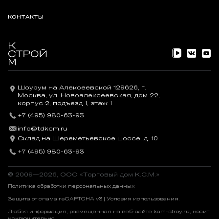
КОНТАКТЫ
Шоурум на Алексеевской 129626, г.
Москва, ул. Новоалексеевская, дом 22,
корпус 2, подъезд 1, этаж 1
+7 (495) 980-63-93
info@tdkcm.ru
Склад на Шереметьевское шоссе, д. 10
+7 (495) 980-63-93
© 2009—2026, OOO «Торговый дом К.С.М.»
Политика обработки персональных данных
Защита от спама reCAPTCHA v3 |
Условия использования
.
Любая информация, размещенная на веб-сайте kcm-stroy.ru, носит
исключительно