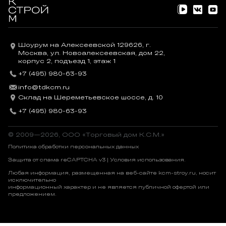
Шоурум на Алексеевской 129626, г.
Москва, ул. Новоалексеевская, дом 22,
корпус 2, подъезд 1, этаж 1
+7 (495) 980-63-93
info@tdkcm.ru
Склад на Шереметьевское шоссе, д. 10
+7 (495) 980-63-93
© 2009—2026, OOO «Торговый дом К.С.М.»
Политика обработки персональных данных
Защита от спама reCAPTCHA v3 |
Условия использования
.
Любая информация, размещенная на веб-сайте kcm-stroy.ru, носит
исключительно
информационный характер и не является публичной офертой или
предложением.