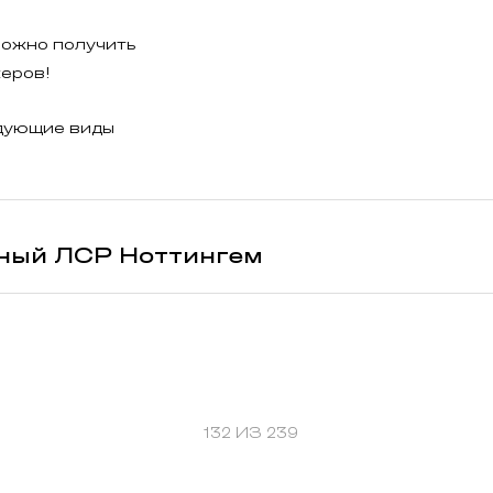
ожно получить
еров!
дующие виды
ный ЛСР Ноттингем
132 ИЗ 239