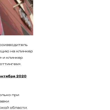
производитель
кцию на клинкер
» и клинкер
оттингем».
сентября 2020
олько при
авки
ской области.