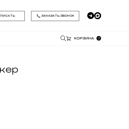
АПИСАТЬ
ЗАКАЗАТЬ ЗВОНОК
0
КОРЗИНА
*
кер
*
Удобное время звонка
Я даю согласие на обработку моих
персональных данных , ознакомился и
принимаю условия
Политики
конфиденциальности
ЗАКАЗАТЬ ЗВОНОК