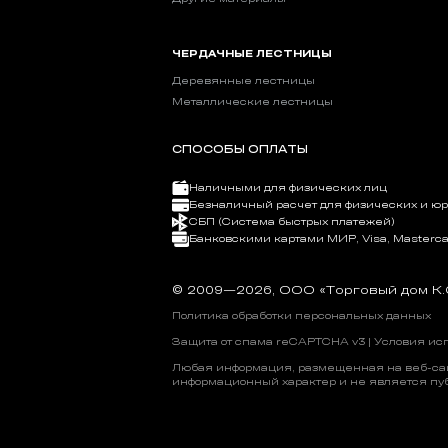
ЧЕРДАЧНЫЕ ЛЕСТНИЦЫ
Деревянные лестницы
Металлические лестницы
СПОСОБЫ ОПЛАТЫ
Наличными для физических лиц
Безналичный расчет для физических и ю
СБП (Система быстрых платежей)
Банковскими картами МИР, Visa, Masterca
© 2009—2026, OOO «Торговый дом К.
Политика обработки персональных данных
Защита от спама reCAPTCHA v3 |
Условия ис
Любая информация, размещенная на веб-сайт
информационный характер и не является пу