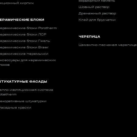
Бордюрный камень
кционный кирпич
Шовный раствор
Дренажный раствор
ЕРАМИЧЕСКИЕ БЛОКИ
Клей для брусчатки
ерамические блоки Porotherm
ерамические блоки ЛСР
ЧЕРЕПИЦА
ерамические блоки Гжель
Цементно-песчаная черепица
ерамические блоки Braer
ерамические перемычки
ксессуары для керамических
локов
ТУКАТУРНЫЕ ФАСАДЫ
епло-изоляционная система
obatherm
екоративные штукатурки
асадные краски