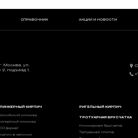
СПРАВОЧНИК
АКЦИИ И НОВОСТИ
. Москва, ул.
С
2, подъезд 1,
+
ЛИНКЕРНЫЙ КИРПИЧ
РИГЕЛЬНЫЙ КИРПИЧ
оссийский клинкер
ТРОТУАРНАЯ БРУСЧАТКА
мпортный клинкер
Клинкерная брусчатка
CO формат
Тротуарная плитка
ирпич в наличии