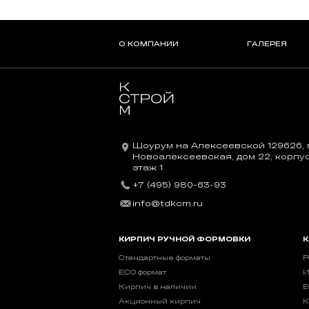
О КОМПАНИИ
ГАЛЕРЕЯ
Шоурум на Алексеевской 129626, г
Новоалексеевская, дом 22, корпус 
этаж 1
+7 (495) 980-63-93
info@tdkcm.ru
КИРПИЧ РУЧНОЙ ФОРМОВКИ
К
Стандартные форматы
Р
ECO формат
И
Кирпич в наличии
E
Акционный кирпич
К