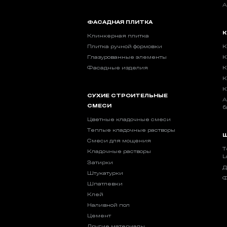
А
ФАСАДНАЯ ПЛИТКА
К
Клинкерная плитка
Плитка ручной формовки
К
Глазурованные элементы
К
Фасадные изделия
К
К
К
СУХИЕ СТРОИТЕЛЬНЫЕ
А
СМЕСИ
б
Цветные кладочные смеси
Теплые кладочные растворы
Ш
Смеси для мощения
Т
Кладочные растворы
L
Затирки
Д
Штукатурки
Ф
Шпатлевки
Клей
Наливной пол
Цемент
Другие материалы