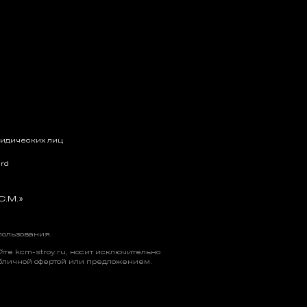
ридических лиц
rd
С.М.»
пользования
.
е kcm-stroy.ru, носит исключительно
бличной офертой или предложением.