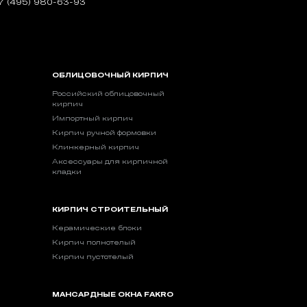
7 (495) 980-63-93
ОБЛИЦОВОЧНЫЙ КИРПИЧ
Российский облицовочный
кирпич
Импортный кирпич
Кирпич ручной формовки
Клинкерный кирпич
Аксессуары для кирпичной
кладки
КИРПИЧ СТРОИТЕЛЬНЫЙ
Керамические блоки
Кирпич полнотелый
Кирпич пустотелый
МАНСАРДНЫЕ ОКНА FAKRO