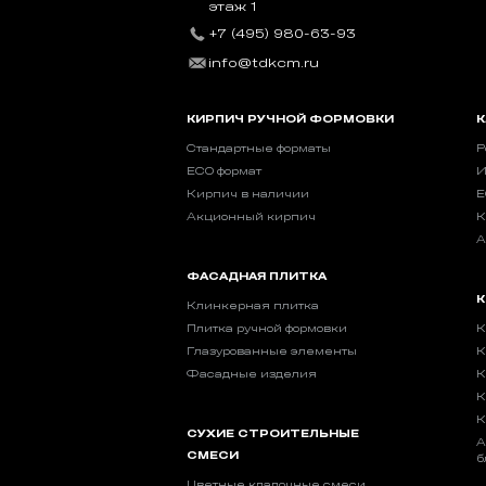
этаж 1
+7 (495) 980-63-93
info@tdkcm.ru
КИРПИЧ РУЧНОЙ ФОРМОВКИ
К
Стандартные форматы
Р
ECO формат
И
Кирпич в наличии
E
Акционный кирпич
К
А
ФАСАДНАЯ ПЛИТКА
К
Клинкерная плитка
Плитка ручной формовки
К
Глазурованные элементы
К
Фасадные изделия
К
К
К
СУХИЕ СТРОИТЕЛЬНЫЕ
А
СМЕСИ
б
Цветные кладочные смеси