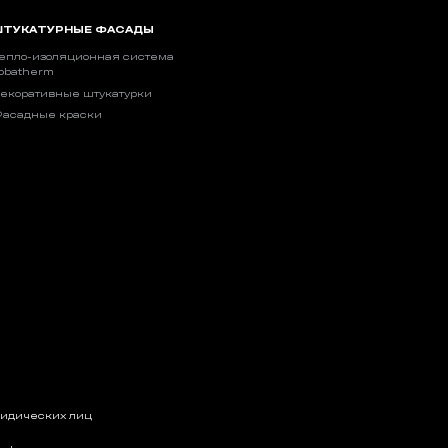
ТУКАТУРНЫЕ ФАСАДЫ
епло-изоляционная система
obatherm
екоративные штукатурки
асадные краски
ридических лиц