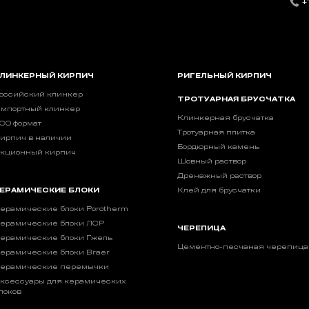
+
ЛИНКЕРНЫЙ КИРПИЧ
РИГЕЛЬНЫЙ КИРПИЧ
оссийский клинкер
ТРОТУАРНАЯ БРУСЧАТКА
мпортный клинкер
Клинкерная брусчатка
CO формат
Тротуарная плитка
ирпич в наличии
Бордюрный камень
кционный кирпич
Шовный раствор
Дренажный раствор
ЕРАМИЧЕСКИЕ БЛОКИ
Клей для брусчатки
ерамические блоки Porotherm
ерамические блоки ЛСР
ЧЕРЕПИЦА
ерамические блоки Гжель
Цементно-песчаная черепица
ерамические блоки Braer
ерамические перемычки
ксессуары для керамических
локов