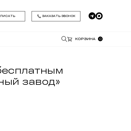
АПИСАТЬ
ЗАКАЗАТЬ ЗВОНОК
0
КОРЗИНА
*
бесплатным
ный завод»
*
Удобное время звонка
Я даю согласие на обработку моих
персональных данных , ознакомился и
принимаю условия
Политики
конфиденциальности
ЗАКАЗАТЬ ЗВОНОК