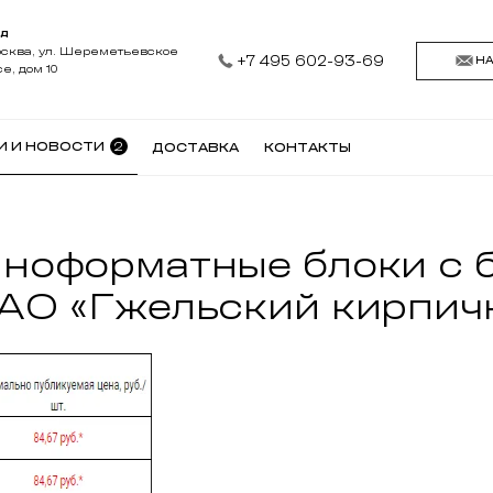
АД
осква, ул. Шереметьевское
+7 495 602-93-69
Н
е, дом 10
2
И И НОВОСТИ
ДОСТАВКА
КОНТАКТЫ
пноформатные блоки с 
ОАО «Гжельский кирпич