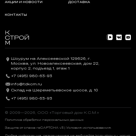
АКЦИИ И НОВОСТИ
ДОСТАВКА
КОНТАКТЫ
Шоурум на Алексеевской 129626, г.
Москва, ул. Новоалексеевская, дом 22,
корпус 2, подъезд 1, этаж 1
+7 (495) 980-63-93
info@tdkcm.ru
Склад на Шереметьевское шоссе, д. 10
+7 (495) 980-63-93
© 2009—2026, OOO «Торговый дом К.С.М.»
Политика обработки персональных данных
Защита от спама reCAPTCHA v3 |
Условия использования
.
Любая информация, размещенная на веб-сайте kcm-stroy.ru, носит