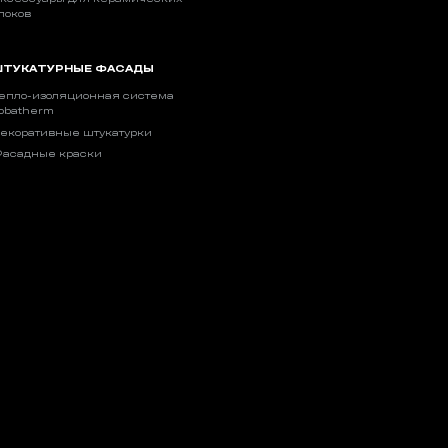
локов
ТУКАТУРНЫЕ ФАСАДЫ
епло-изоляционная система
obatherm
екоративные штукатурки
асадные краски