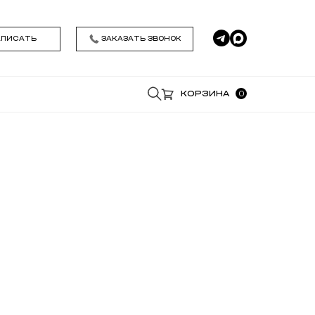
АПИСАТЬ
ЗАКАЗАТЬ ЗВОНОК
0
КОРЗИНА
*
*
Удобное время звонка
Я даю согласие на обработку моих
персональных данных , ознакомился и
принимаю условия
Политики
конфиденциальности
ЗАКАЗАТЬ ЗВОНОК