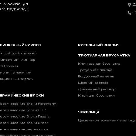
. Москва, ул.
С
2, подъезд 1,
+
ЛИНКЕРНЫЙ КИРПИЧ
РИГЕЛЬНЫЙ КИРПИЧ
оссийский клинкер
ТРОТУАРНАЯ БРУСЧАТКА
мпортный клинкер
Клинкерная брусчатка
CO формат
Тротуарная плитка
ирпич в наличии
Бордюрный камень
кционный кирпич
Шовный раствор
Дренажный раствор
ЕРАМИЧЕСКИЕ БЛОКИ
Клей для брусчатки
ерамические блоки Porotherm
ерамические блоки ЛСР
ЧЕРЕПИЦА
ерамические блоки Гжель
Цементно-песчаная черепица
ерамические блоки Braer
ерамические перемычки
ксессуары для керамических