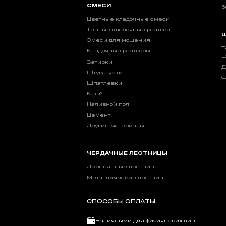
СМЕСИ
б
Цветные кладочные смеси
Теплые кладочные растворы
Ш
Смеси для мощения
Т
Кладочные растворы
L
Затирки
Д
Штукатурки
Ф
Шпатлевки
Клей
Наливной пол
Цемент
Другие материалы
ЧЕРДАЧНЫЕ ЛЕСТНИЦЫ
Деревянные лестницы
Металлические лестницы
СПОСОБЫ ОПЛАТЫ
Наличными для физических лиц