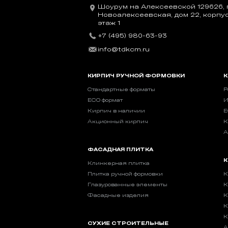
Шоурум на Алексеевской 129626, г
Новоалексеевская, дом 22, корпус 
этаж 1
+7 (495) 980-63-93
info@tdkcm.ru
КИРПИЧ РУЧНОЙ ФОРМОВКИ
К
Стандартные форматы
Р
ECO формат
И
Кирпич в наличии
E
Акционный кирпич
К
А
ФАСАДНАЯ ПЛИТКА
К
Клинкерная плитка
Плитка ручной формовки
К
Глазурованные элементы
К
Фасадные изделия
К
К
К
СУХИЕ СТРОИТЕЛЬНЫЕ
А