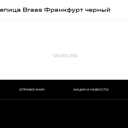
епица Braas Франкфурт черный
129 ИЗ 239
СПРАВОЧНИК
АКЦИИ И НОВОСТИ