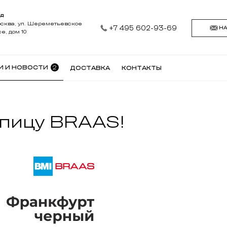
АД
осква, ул. Шереметьевское
+7 495 602-93-69
Н
е, дом 10
2
И И НОВОСТИ
ДОСТАВКА
КОНТАКТЫ
епицу BRAAS!