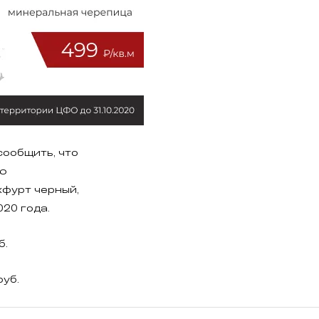
ообщить, что
ию
фурт черный,
020 года.
б.
руб.