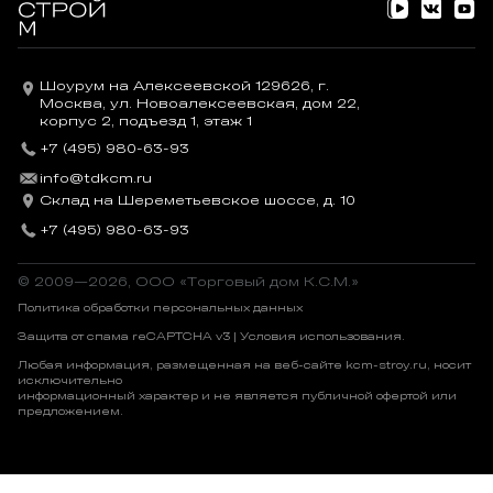
Шоурум на Алексеевской 129626, г.
Москва, ул. Новоалексеевская, дом 22,
корпус 2, подъезд 1, этаж 1
+7 (495) 980-63-93
info@tdkcm.ru
Склад на Шереметьевское шоссе, д. 10
+7 (495) 980-63-93
© 2009—2026, OOO «Торговый дом К.С.М.»
Политика обработки персональных данных
Защита от спама reCAPTCHA v3 |
Условия использования
.
Любая информация, размещенная на веб-сайте kcm-stroy.ru, носит
исключительно
информационный характер и не является публичной офертой или
предложением.