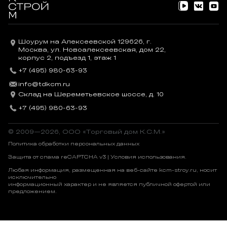
Шоурум на Алексеевской 129626, г.
Москва, ул. Новоалексеевская, дом 22,
корпус 2, подъезд 1, этаж 1
+7 (495) 980-63-93
info@tdkcm.ru
Склад на Шереметьевское шоссе, д. 10
+7 (495) 980-63-93
© 2009—2026, OOO «Торговый дом К.С.М.»
Политика обработки персональных данных
Защита от спама reCAPTCHA v3 |
Условия использования
.
Любая информация, размещенная на веб-сайте kcm-stroy.ru, носит
исключительно
информационный характер и не является публичной офертой или
предложением.