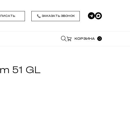
АПИСАТЬ
ЗАКАЗАТЬ ЗВОНОК
0
КОРЗИНА
*
m 51 GL
*
Удобное время звонка
Я даю согласие на обработку моих
персональных данных , ознакомился и
принимаю условия
Политики
конфиденциальности
ЗАКАЗАТЬ ЗВОНОК