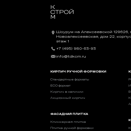
Шоурум на Алексеевской 129626, г
Новоалексеевская, дом 22, корпус 
этаж 1
+7 (495) 980-63-93
info@tdkcm.ru
КИРПИЧ РУЧНОЙ ФОРМОВКИ
К
Стандартные форматы
Р
ECO формат
И
Кирпич в наличии
E
Акционный кирпич
К
А
ФАСАДНАЯ ПЛИТКА
К
Клинкерная плитка
Плитка ручной формовки
К