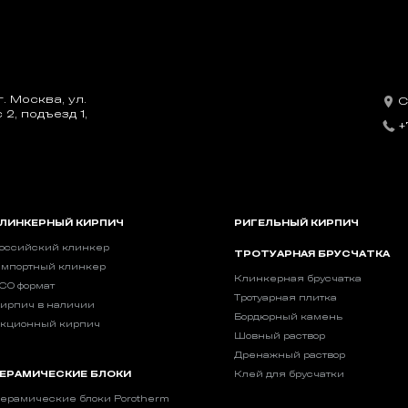
. Москва, ул.
С
2, подъезд 1,
+
ЛИНКЕРНЫЙ КИРПИЧ
РИГЕЛЬНЫЙ КИРПИЧ
оссийский клинкер
ТРОТУАРНАЯ БРУСЧАТКА
мпортный клинкер
Клинкерная брусчатка
CO формат
Тротуарная плитка
ирпич в наличии
Бордюрный камень
кционный кирпич
Шовный раствор
Дренажный раствор
ЕРАМИЧЕСКИЕ БЛОКИ
Клей для брусчатки
ерамические блоки Porotherm