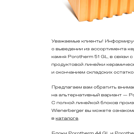
Уважаемые клиенты! Информиру
о выведении из ассортимента к
камня Porotherm 51 GL, в связи 
продуктовой линейки керамичес
и окончанием складских остатко
Предлагаем вам обратить внима
на альтернативный вариант — Po
С полной линейкой блоков прои
Wienerberger вы можете ознаком
в
каталоге
.
Блоки Porotherm 44 GL и Poroth