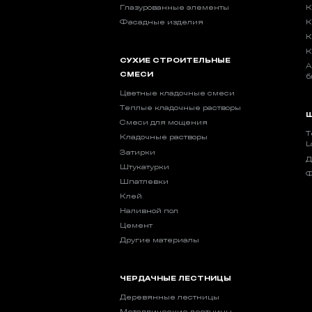
Глазурованные элементы
К
Фасадные изделия
К
К
К
СУХИЕ СТРОИТЕЛЬНЫЕ
А
СМЕСИ
б
Цветные кладочные смеси
Теплые кладочные растворы
Ш
Смеси для мощения
Т
Кладочные растворы
L
Затирки
Д
Штукатурки
Ф
Шпатлевки
Клей
Наливной пол
Цемент
Другие материалы
ЧЕРДАЧНЫЕ ЛЕСТНИЦЫ
Деревянные лестницы