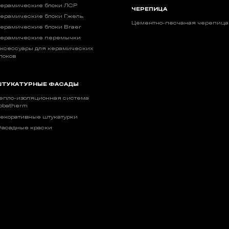
ерамические блоки ЛСР
ЧЕРЕПИЦА
ерамические блоки Гжель
Цементно-песчаная черепица
ерамические блоки Braer
ерамические перемычки
ксессуары для керамических
локов
ТУКАТУРНЫЕ ФАСАДЫ
епло-изоляционная система
obatherm
екоративные штукатурки
асадные краски