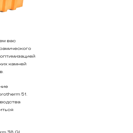
ем вас
ерамического
с оптимизацией
ких камней
в.
ние
rotherm 51.
зводства
иться
erm 38 GL