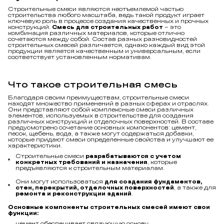
Строительные смеси являются неотъемлемой частью
строительства любого масштаба, ведь такой продукт играет
ключевую роль в процессе создания качественных и прочных
конструкций.
Смесь для строительных работ
– это
комбинация различных материалов, которые отлично
сочетаются между собой. Состав разных разновидностей
строительных смесей различается, однако каждый вид этой
продукции является качественным и универсальным, если
соответствует установленным нормативам.
Что такое строительная смесь
Благодаря своим преимуществам, строительные смеси
находят множество применений в разных сферах и отраслях.
Они представляют собой комплексные смеси различных
элементов, используемых в строительстве для создания
различных конструкций и отделочных поверхностей. В составе
предусмотрено сочетание основных компонентов: цемент,
песок, щебень, вода, а также могут содержаться добавки,
которые придают смеси определенные свойства и улучшают ее
характеристики.
Строительные смеси
разрабатываются с учетом
конкретных требований и назначения
, которые
предъявляются к строительным материалам.
Они могут использоваться
для создания фундаментов,
стен, перекрытий, отделочных поверхностей
, а также для
ремонта и реконструкции зданий
.
Основные компоненты строительных смесей имеют свои
функции:
цемент обеспечивает связующую основу,