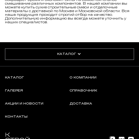
смешивание различных компонентов. В нашей компании вы
можете купить сухие строительные смеси и отделочные
материалы с доставкой по Москве и Московской области. Вся
наша продукция проходит строгий отбор на качество.
Дополнительную информацию вы всегда можете уточнить у
наших специалистов.
КАТАЛОГ
КАТАЛОГ
О КОМПАНИИ
ГАЛЕРЕЯ
СПРАВОЧНИК
АКЦИИ И НОВОСТИ
ДОСТАВКА
КОНТАКТЫ