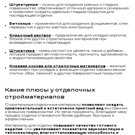
Штукатурные
– нужны для создания ровных и гладких
поверхностей, обеспечивают отличную адгезию к основанию
и позволяют создать идеально гладкое покрытие для
последующей отделки.
Бетонные
– применяются для создания фундаментов, стен,
перекрытий и других жестких конструкций.
Кладочный раствор
– предназначен для укладки кирпича,
блоков или других строительных материалов при
возведении стен и перегородок.
Штукатурка
– смесь состоит из цемента, песка и добавок,
которые придают ей пластичность, прочность, адгезивность
и водоотталкивающие свойства.
Клеевая основа для отделочных материалов
– важный
компонент при укладке и фиксации отделки (керамические
плитки, обои, ламинат и другие поверхностные покрытия).
Какие плюсы у отделочных
стройматериалов
Строительные отделочные материалы
позволяют создать
привлекательный и эстетически приятный вид
внутренних
и внешних поверхностей. Их легко применять, благодаря чему
процесс отделки становится более удобным, быстрым и
эффективным.
Материалы для отделки
повышают качество готового
изделия
. Они
увеличивают показатели звукоизоляции и
теплоизоляции, влагоотталкивающую способность и