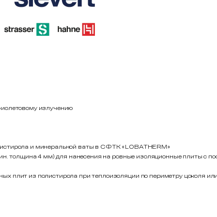
афиолетовому излучению
олистирола и минеральной ваты в СФТК «LOBATHERM»
(мин. толщина 4 мм) для нанесения на ровные изоляционные плиты с
ых плит из полистирола при теплоизоляции по периметру цоколя ил