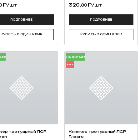
₽
/шт
320,
₽
/шт
0
80
рочности раствора при температуре твердения ниже +15°С
шком быстрого высыхания и беречь от воздействия неблагоприятных 
ПОДРОБНЕЕ
ПОДРОБНЕЕ
гипс
КУПИТЬ В ОДИН КЛИК
КУПИТЬ В ОДИН КЛИК
АДЕ
НА СКЛАДЕ
ХИТ
кер тротуарный ЛСР
Клинкер тротуарный ЛСР
хен
Глазго