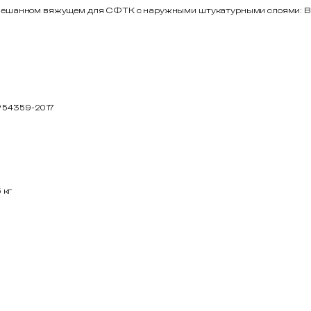
мешанном вяжущем для СФТК с наружными штукатурными слоями: B7,5
 Р 54359-2017
5 кг