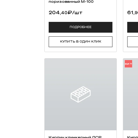
поризованный М-100
204,
₽
/шт
61,
40
9
ПОДРОБНЕЕ
КУПИТЬ В ОДИН КЛИК
ХИТ
Кирпич клинкерный ЛСР
Кирп