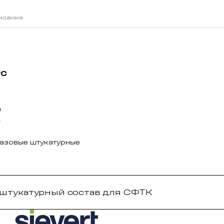
исание
°C
а
.
базовые штукатурные
 штукатурный состав для СФТК