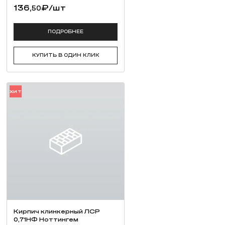
136,
₽
/шт
50
погодных условий (палящее солнце, дождь,
ПОДРОБНЕЕ
КУПИТЬ В ОДИН КЛИК
ХИТ
Кирпич клинкерный ЛСР
0,71НФ Ноттингем