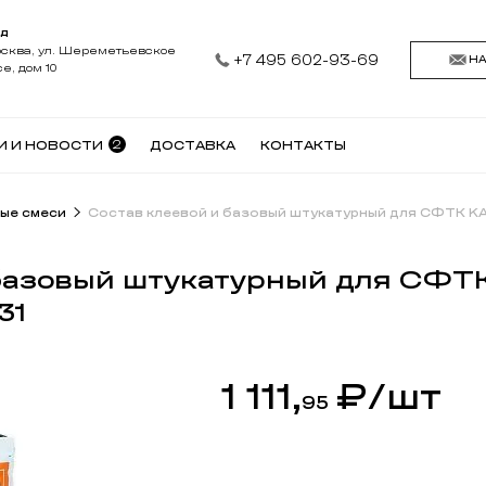
АД
осква, ул. Шереметьевское
+7 495 602-93-69
Н
е, дом 10
2
И И НОВОСТИ
ДОСТАВКА
КОНТАКТЫ
ые смеси
Состав клеевой и базовый штукатурный для СФТК KAS 
 базовый штукатурный для СФТ
31
1 111,
₽
/шт
95