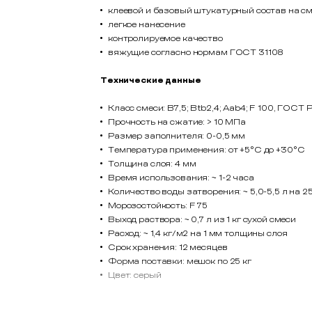
клеевой и базовый штукатурный состав на с
легкое нанесение
контролируемое качество
вяжущие согласно нормам ГОСТ 31108
Технические данные
Класс смеси: B7,5; Btb2,4; Aab4; F 100, ГОСТ
Прочность на сжатие: > 10 МПа
Размер заполнителя: 0-0,5 мм
Температура применения: от +5°С до +30°С
Толщина слоя: 4 мм
Время использования: ~ 1-2 часа
Количество воды затворения: ~ 5,0-5,5 л на 2
Морозостойкость: F 75
Выход раствора: ~ 0,7 л из 1 кг сухой смеси
Расход: ~ 1,4 кг/м2 на 1 мм толщины слоя
Срок хранения: 12 месяцев
Форма поставки: мешок по 25 кг
Цвет: серый
ПОДГОТОВКА ОСНОВАНИЯ: