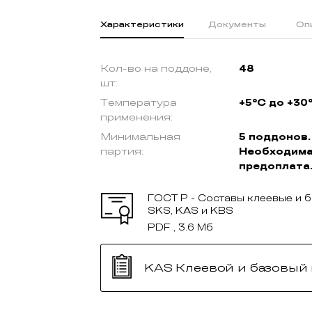
Характеристики
Документы
Оп
Кол-во на поддоне,
48
шт:
Температура
+5°C до +30
применения:
Минимальная
5 поддонов.
партия:
Необходим
предоплата
ГОСТ Р - Составы клеевые и 
SKS, KAS и KBS
PDF , 3.6 Мб
KAS Клеевой и базовый