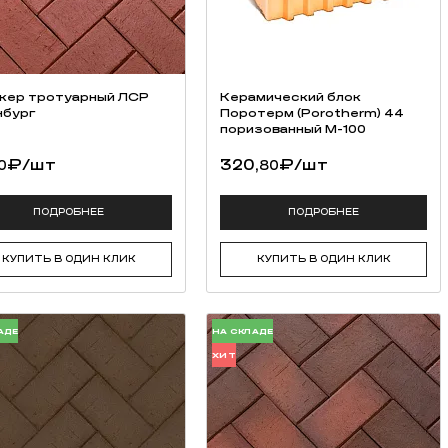
кер тротуарный ЛСР
Керамический блок
бург
Поротерм (Porotherm) 44
поризованный М-100
₽
/шт
320,
₽
/шт
0
80
ПОДРОБНЕЕ
ПОДРОБНЕЕ
КУПИТЬ В ОДИН КЛИК
КУПИТЬ В ОДИН КЛИК
АДЕ
НА СКЛАДЕ
ХИТ