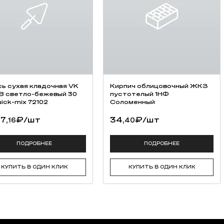
ь cухая кладочная VK
Кирпич облицовочный ЖКЗ
 B светло-бежевый 30
пустотелый 1НФ
uick-mix 72102
Соломенный
7,
₽
/шт
34,
₽
/шт
16
40
ПОДРОБНЕЕ
ПОДРОБНЕЕ
КУПИТЬ В ОДИН КЛИК
КУПИТЬ В ОДИН КЛИК