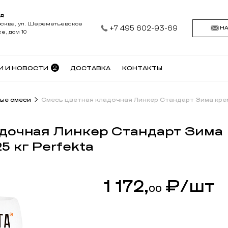
АД
осква, ул. Шереметьевское
+7 495 602-93-69
Н
е, дом 10
2
И И НОВОСТИ
ДОСТАВКА
КОНТАКТЫ
ые смеси
Смесь цветная кладочная Линкер Стандарт Зима крем
дочная Линкер Стандарт Зима
 кг Perfekta
1 172,
₽
/шт
00