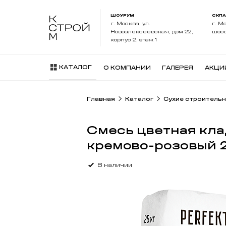
ШОУРУМ
СКЛ
г. Москва, ул.
г. М
Новоалексеевская, дом 22,
шосс
корпус 2, этаж 1
КАТАЛОГ
О КОМПАНИИ
ГАЛЕРЕЯ
АКЦИ
Главная
Каталог
Сухие строительн
Смесь цветная кла
кремово-розовый 25
В наличии