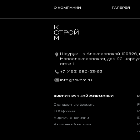
О КОМПАНИИ
ГАЛЕРЕЯ
Шоурум на Алексеевской 129626, г
Новоалексеевская, дом 22, корпус 
этаж 1
+7 (495) 980-63-93
info@tdkcm.ru
КИРПИЧ РУЧНОЙ ФОРМОВКИ
К
Стандартные форматы
Р
ECO формат
И
Кирпич в наличии
E
Акционный кирпич
К
А