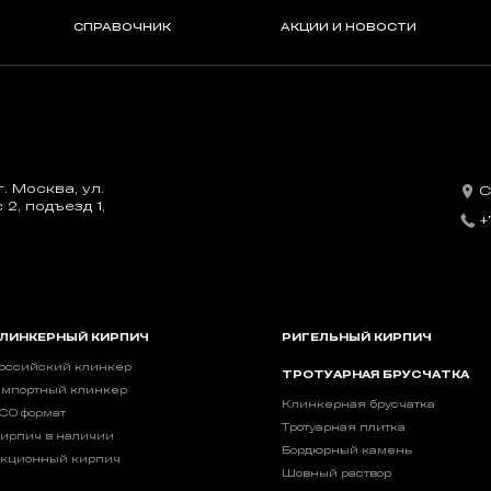
СПРАВОЧНИК
АКЦИИ И НОВОСТИ
. Москва, ул.
С
2, подъезд 1,
+
ЛИНКЕРНЫЙ КИРПИЧ
РИГЕЛЬНЫЙ КИРПИЧ
оссийский клинкер
ТРОТУАРНАЯ БРУСЧАТКА
мпортный клинкер
Клинкерная брусчатка
CO формат
Тротуарная плитка
ирпич в наличии
Бордюрный камень
кционный кирпич
Шовный раствор