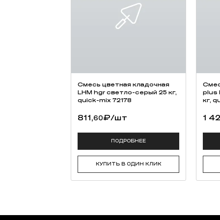
Смесь цветная кладочная
Смес
LHM hgr светло-серый 25 кг,
plus
quick-mix 72178
кг, q
811,
₽
/шт
1 42
60
ПОДРОБНЕЕ
КУПИТЬ В ОДИН КЛИК