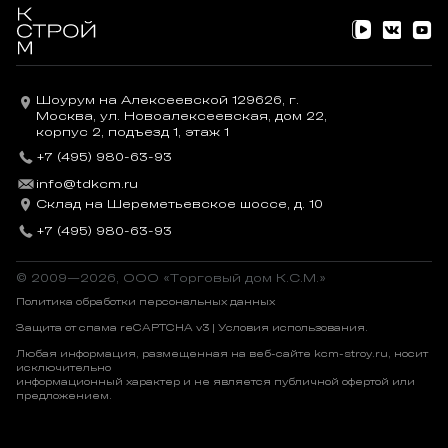
Шоурум на Алексеевской 129626, г.
Москва, ул. Новоалексеевская, дом 22,
корпус 2, подъезд 1, этаж 1
+7 (495) 980-63-93
info@tdkcm.ru
Склад на Шереметьевское шоссе, д. 10
+7 (495) 980-63-93
© 2009—2026, OOO «Торговый дом К.С.М.»
Политика обработки персональных данных
Защита от спама reCAPTCHA v3 |
Условия использования
.
Любая информация, размещенная на веб-сайте kcm-stroy.ru, носит
исключительно
информационный характер и не является публичной офертой или
предложением.