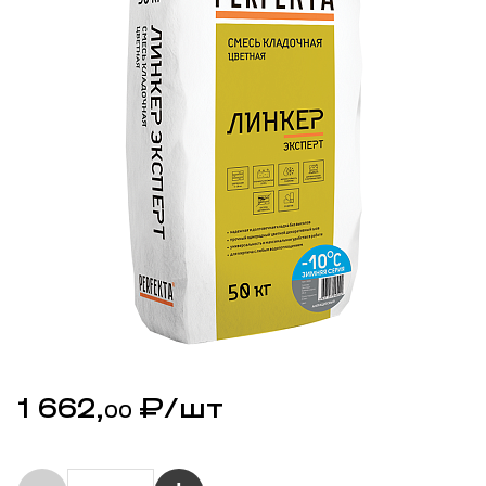
1 662,
₽
/шт
00