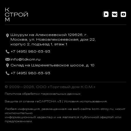
Шоурум на Алексеевской 129626, г.
Москва, ул. Новоалексеевская, дом 22,
корпус 2, подъезд 1, этаж 1
+7 (495) 980-63-93
info@tdkcm.ru
Склад на Шереметьевское шоссе, д. 10
+7 (495) 980-63-93
© 2009—2026, OOO «Торговый дом К.С.М.»
Политика обработки персональных данных
Защита от спама reCAPTCHA v3 |
Условия использования
.
Любая информация, размещенная на веб-сайте kcm-stroy.ru, носит
исключительно
информационный характер и не является публичной офертой или
предложением.