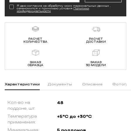
Я даю согласие на обработку моих персональных данных ,
ознакомился и принимаю условия
Политики
конфиденциальности
РАСЧЕТ
РАСЧЕТ
КОЛИЧЕСТВА
ДОСТАВКИ
ЗАКАЗ
ЗАКАЗ
ОБРАЗЦА
3D МОДЕЛИ
Характеристики
Документы
Описание
Фотогра
Кол-во на
48
поддоне, шт:
Температура
+5°C до +30°C
применения:
Минимальная
5 поддонов.