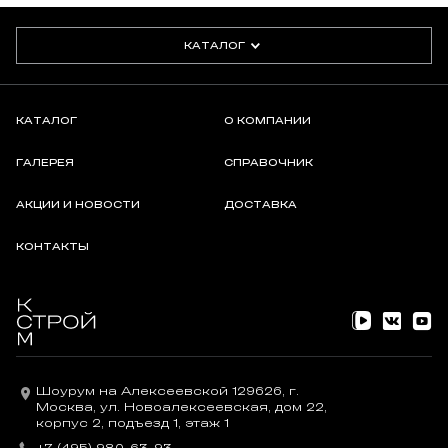
Чтобы предотвратить слишком медленное схватывание
раствора (в экстремальном случае — «всплывание» камня) или
КАТАЛОГ
слишком быстрое схватывание (в экстремальном случае —
«сгорание» раствора), раствор должен выбираться
в зависимости от абсорбирующих свойств камня. Для этого
quick-mix предлагает различные кладочные растворы марки
КАТАЛОГ
О КОМПАНИИ
V.O.R. (V.O.R. — «Облицовка без риска»). Кладочные растворы
(«Облицовка без риска»). При выборе ориентируются на данные
ГАЛЕРЕЯ
СПРАВОЧНИК
по водопоглощению кирпича, указываемые производителем.
АКЦИИ И НОВОСТИ
ДОСТАВКА
КОНТАКТЫ
Шоурум на Алексеевской 129626, г.
Москва, ул. Новоалексеевская, дом 22,
корпус 2, подъезд 1, этаж 1