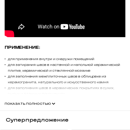
ПРИМЕНЕНИЕ:
для применения внутри и снаружи помещений
для затирания швов в настенной и напольной керамической
плитке, керамической и стеклянной мозаике
для заполнения межплиточных швов в облицовке из
керамогранита, натурального и искусственного камня
для заполнения швов в керамических покрытиях в сухих,
сырых и влажных помещениях
для заполнения швов в керамических покрытиях в местах с
ПОКАЗАТЬ ПОЛНОСТЬЮ
интенсивными пешеходными нагрузками, а также для
заполнения швов в облицовке террас, балконов
для заполнения швов облицовки в плавательных бассейнах
Суперпредложение
подходит для применения с настенными и напольными
системами обогрева