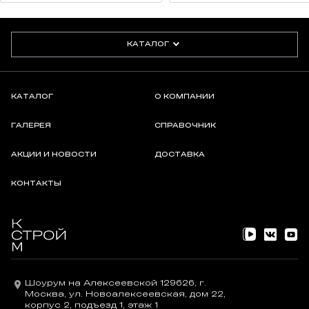
предел прочности при сжатии после 25 циклов
замораживания и оттаивания: не менее 20,0 МПа
деформация усадки: не более 2 мм/м
КАТАЛОГ
истираемость: не более 800 мм
3
капиллярное водопоглощение через 30 мин: не более 1,5 г
капиллярное водопоглощение через 240 мин: не более 3,0 г
морозостойкость: F100
КАТАЛОГ
О КОМПАНИИ
СОСТАВ:
ГАЛЕРЕЯ
СПРАВОЧНИК
специальные гидравлические вяжущие, фракционированные
АКЦИИ И НОВОСТИ
ДОСТАВКА
заполнители, специальные полимеры, модифицирующие
добавки и пигменты.
КОНТАКТЫ
Шоурум на Алексеевской 129626, г.
Москва, ул. Новоалексеевская, дом 22,
корпус 2, подъезд 1, этаж 1