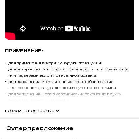
ПРИМЕНЕНИЕ:
для применения внутри и снаружи помещений
для затирания швов в настенной и напольной керамической
плитке, керамической и стеклянной мозаике
для заполнения межплиточных швов в облицовке из
керамогранита, натурального и искусственного камня
для заполнения швов в керамических покрытиях в сухих,
сырых и влажных помещениях
для заполнения швов в керамических покрытиях в местах с
ПОКАЗАТЬ ПОЛНОСТЬЮ
интенсивными пешеходными нагрузками, а также для
заполнения швов в облицовке террас, балконов
для заполнения швов облицовки в плавательных бассейнах
Суперпредложение
подходит для применения с настенными и напольными
системами обогрева