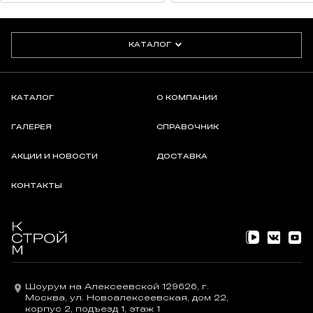
предел прочности при сжатии после 25 циклов
замораживания и оттаивания: не менее 20,0 МПа
деформация усадки: не более 2 мм/м
КАТАЛОГ
истираемость: не более 800 мм
3
капиллярное водопоглощение через 30 мин: не более 1,5 г
капиллярное водопоглощение через 240 мин: не более 3,0 г
морозостойкость: F100
КАТАЛОГ
О КОМПАНИИ
СОСТАВ:
ГАЛЕРЕЯ
СПРАВОЧНИК
специальные гидравлические вяжущие, фракционированные
АКЦИИ И НОВОСТИ
ДОСТАВКА
заполнители, специальные полимеры, модифицирующие
добавки и пигменты.
КОНТАКТЫ
Шоурум на Алексеевской 129626, г.
Москва, ул. Новоалексеевская, дом 22,
корпус 2, подъезд 1, этаж 1