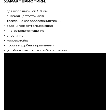
ХАРАКТЕРИСТИКИ:
для швов шириной 1–6 мм
высокая цветостойкость
твердение без образования трещин
водо- и грязеотталкивающая
низкое водопоглощение
эластичная
морозостойкая
проста и удобна в применении
устойчивость против грибка и плесени