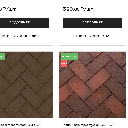
₽
/шт
320,
₽
/шт
0
80
ционированные заполнители, специальные полимеры, модифицирующ
ПОДРОБНЕЕ
ПОДРОБНЕЕ
КУПИТЬ В ОДИН КЛИК
КУПИТЬ В ОДИН КЛИК
АДЕ
НА СКЛАДЕ
ХИТ
кер тротуарный ЛСР
Клинкер тротуарный ЛСР