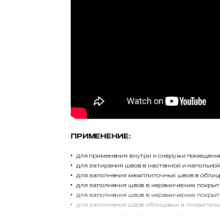
ПРИМЕНЕНИЕ:
для применения внутри и снаружи помещени
для затирания швов в настенной и напольной
для заполнения межплиточных швов в облицо
для заполнения швов в керамических покрыт
для заполнения швов в керамических покрыт
для заполнения швов облицовки в плавател
подходит для применения с настенными и н