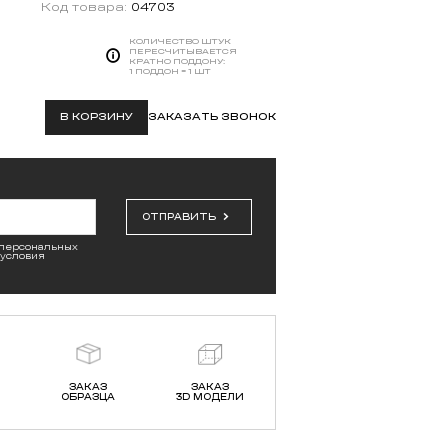
Код товара:
04703
КОЛИЧЕСТВО ШТУК
ПЕРЕСЧИТЫВАЕТСЯ
КРАТНО ПОДДОНУ:
1 ПОДДОН = 1 ШТ
В КОРЗИНУ
ЗАКАЗАТЬ ЗВОНОК
ОТПРАВИТЬ
 персональных
 условия
ЗАКАЗ
ЗАКАЗ
ОБРАЗЦА
3D МОДЕЛИ