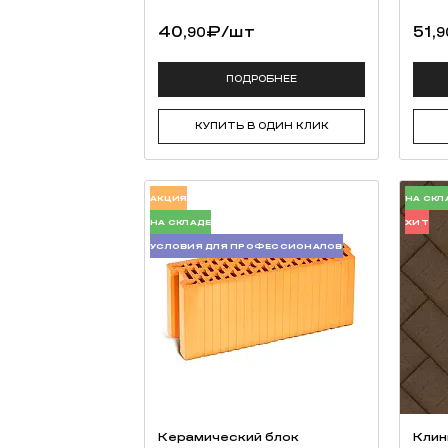
СОСТАВ:
40,
₽
/шт
51,
90
9
специальные гидравлические вяжущие, фрак
ПОДРОБНЕЕ
КУПИТЬ В ОДИН КЛИК
АКЦИЯ
НА СКЛ
НА СКЛАДЕ
ХИТ
УСЛОВИЯ ДЛЯ ПРОФЕССИОНАЛОВ
Керамический блок
Клин