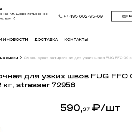
АД
осква, ул. Шереметьевское
+7 495 602-93-69
Н
е, дом 10
И И НОВОСТИ
ДОСТАВКА
КОНТАКТЫ
ые смеси
Смесь сухая затирочная для узких швов FUG FFC 02 антр
очная для узких швов FUG FFC 
2 кг, strasser 72956
590,
₽
/шт
27