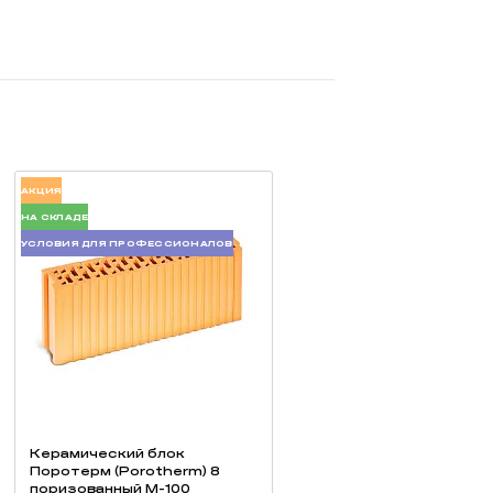
вышенным требованиям (CG2), с пониженным
АКЦИЯ
НА СКЛАДЕ
УСЛОВИЯ ДЛЯ ПРОФЕССИОНАЛОВ
Керамический блок
Поротерм (Porotherm) 8
поризованный М-100