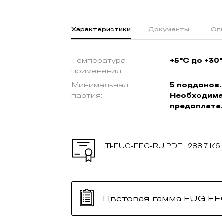
Характеристики
Документы
Оп
Температура
+5°C до +30
применения:
Минимальная
5 поддонов.
партия:
Необходим
предоплата
TI-FUG-FFC-RU
PDF , 288.7 Кб
Цветовая гамма FUG F