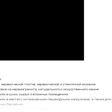
й
 керамической плитке, керамической и стеклянной мозаике
вке из керамогранита, натурального и искусственного камня
иях в сухих, сырых и влажных помещениях
иях в местах с интенсивными пешеходными нагрузками, а также для 
ьных бассейнах
апольными системами обогрева