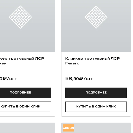
оддонах, избегая увлажнения и обеспечивая сохранность упаковки, в
60%. Срок хранения в неповрежденной упаковке — 12 месяцев со дня 
кер тротуарный ЛСР
Клинкер тротуарный ЛСР
хен
Глазго
 добавлении воды происходит щелочная химическая реакция. Следует 
водой. В случае попадания смеси в глаза следует немедленно обрати
₽
/шт
58,
₽
/шт
0
90
ПОДРОБНЕЕ
ПОДРОБНЕЕ
КУПИТЬ В ОДИН КЛИК
КУПИТЬ В ОДИН КЛИК
АКЦИЯ