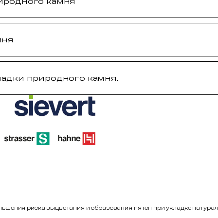
риродного камня
мня
ладки природного камня.
ньшения риска выцветания и образования пятен при укладке натурал