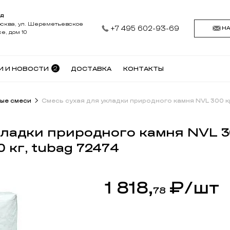
АД
осква, ул. Шереметьевское
+7 495 602-93-69
Н
е, дом 10
2
И И НОВОСТИ
ДОСТАВКА
КОНТАКТЫ
ые смеси
Смесь сухая для укладки природного камня NVL 300 к
кладки природного камня NVL 
 кг, tubag 72474
1 818,
₽
/шт
78