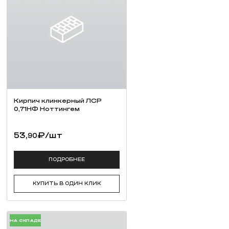
 крытых сухих складских помещениях
изготовления.
Кирпич клинкерный ЛСР
0,71НФ Ноттингем
беречь глаза и кожу от попадания смеси.
ться к врачу. См. также информацию
53,
₽
/шт
90
ПОДРОБНЕЕ
КУПИТЬ В ОДИН КЛИК
НА СКЛАДЕ