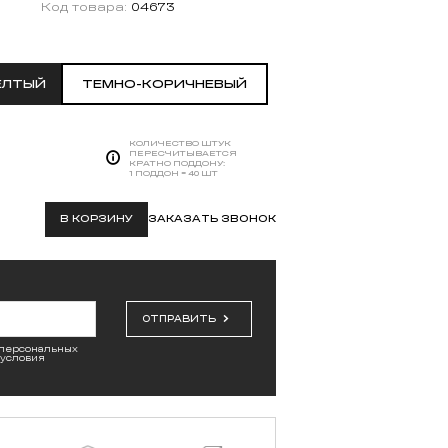
Код товара:
04673
ЕЛТЫЙ
ТЕМНО-КОРИЧНЕВЫЙ
КОЛИЧЕСТВО ШТУК
ПЕРЕСЧИТЫВАЕТСЯ
КРАТНО ПОДДОНУ:
1 ПОДДОН = 40 ШТ
В КОРЗИНУ
ЗАКАЗАТЬ ЗВОНОК
ОТПРАВИТЬ
 персональных
 условия