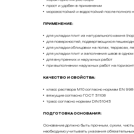
прост и удобен в применении
морозостойкий и водостойкий после полного 
ПРИМЕНЕНИЕ:
для укладки плит из натурального камня (порф
для поверхностей, подвергающихся пешеходн
для укладки облицовки на полах, террасах, 
для укладки плит и заполнения швов в одно
для внутренних и наружных работ
при выполнении наружных работ на горизонт
КАЧЕСТВО И СВОЙСТВА:
класс раствора М10 согласно нормам EN 998
вяжущие согласно ГОСТ 31108
трасс согласно нормам DIN 51043
ПОДГОТОВКА ОСНОВАНИЯ:
Основание должно быть прочным, сухим, чистым
необходимо учитывать указания обязательных