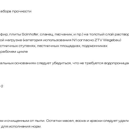
набора прочности
ир, плиты Solnhofer, сланец, песчаник, и пр.) на толстый слой раство
ой нагрузке (категория использования N1 согласно ZTV Wegebau)
лестничных ступенях, лестничных площадках, подоконниках
м рабочем цикле
альных основаниях следует убедиться, что не требуется водопрони
-2
 и очищенным от пыли. Остатки масел, воска и краски следует удали
 для исполнения норм.