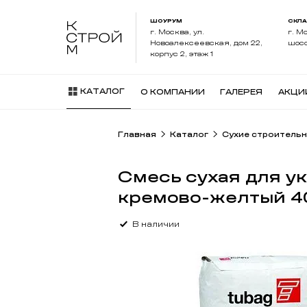
ШОУРУМ
СКЛ
г. Москва, ул.
г. М
Новоалексеевская, дом 22,
шосс
корпус 2, этаж 1
КАТАЛОГ
О КОМПАНИИ
ГАЛЕРЕЯ
АКЦИ
Главная
Каталог
Сухие строительн
Смесь сухая для у
кремово-желтый 40
В наличии