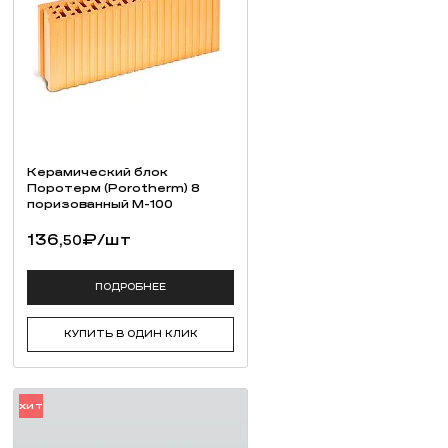
00 на изнаночную сторону плит.
ературы окружающего воздуха
Керамический блок
погодных условий (палящее солнце, дождь,
Поротерм (Porotherm) 8
ие
поризованный М-100
136,
₽
/шт
50
амня
ПОДРОБНЕЕ
КУПИТЬ В ОДИН КЛИК
ХИТ
одуется примерно 15 кг сухой смеси NVL 300.