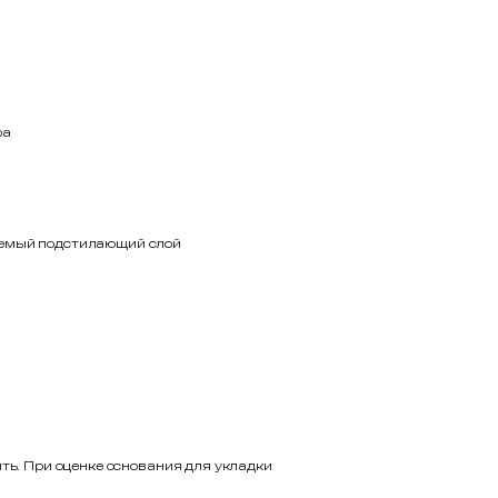
ра
цаемый подстилающий слой
ть. При оценке основания для укладки