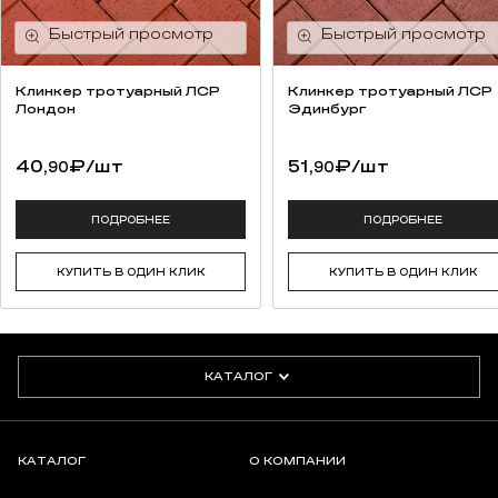
Клинкер тротуарный ЛСР
Клинкер тротуарный ЛСР
Лондон
Эдинбург
40,
₽
/шт
51,
₽
/шт
90
90
ПОДРОБНЕЕ
ПОДРОБНЕЕ
Системная таблица
КУПИТЬ В ОДИН КЛИК
КУПИТЬ В ОДИН КЛИК
Облицовка без риска
Чтобы предотвратить слишком медленное схватывание
раствора (в экстремальном случае — «всплывание» камня) или
КАТАЛОГ
слишком быстрое схватывание (в экстремальном случае —
«сгорание» раствора), раствор должен выбираться
в зависимости от абсорбирующих свойств камня. Для этого
quick-mix предлагает различные кладочные растворы марки
КАТАЛОГ
О КОМПАНИИ
V.O.R. (V.O.R. — «Облицовка без риска»). Кладочные растворы
(«Облицовка без риска»). При выборе ориентируются на данные