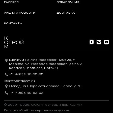
ГАЛЕРЕЯ
СПРАВОЧНИК
по водопоглощению кирпича, указываемые производителем.
АКЦИИ И НОВОСТИ
ДОСТАВКА
КОНТАКТЫ
Шоурум на Алексеевской 129626, г.
Москва, ул. Новоалексеевская, дом 22,
корпус 2, подъезд 1, этаж 1
+7 (495) 980-63-93
Последующая расшивка швов
info@tdkcm.ru
Склад на Шереметьевское шоссе, д. 10
Санация и ремонт лицевых кирпичных фасадов, последующая
расшивка швов
+7 (495) 980-63-93
На примере многих исторических построек и памятников
© 2009—2026, OOO «Торговый дом К.С.М.»
архитектуры видно, что фасады из лицевого кирпича имеют
Политика обработки персональных данных
почти неограниченный срок службы. Однако, вследствие