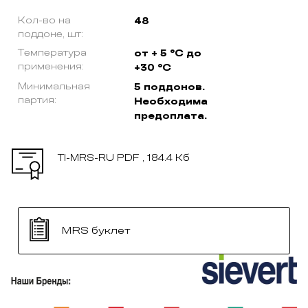
Кол-во на
48
поддоне, шт:
Температура
от + 5 °С до
применения:
+30 °С
Минимальная
5 поддонов.
партия:
Необходима
предоплата.
TI-MRS-RU
PDF , 184.4 Кб
MRS буклет