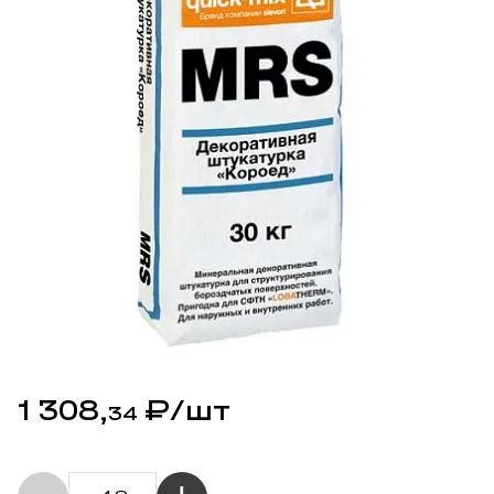
1 308,
₽
/шт
34