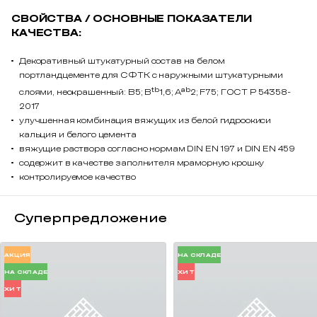
СВОЙСТВА / ОСНОВНЫЕ ПОКАЗАТЕЛИ
КАЧЕСТВА:
Декоративный штукатурный состав на белом
портландцементе для СФТК с наружными штукатурными
tb
ab
слоями, неокрашенный: В5; B
1,6; A
2; F75; ГОСТ Р 54358-
2017
улучшенная комбинация вяжущих из белой гидроокиси
кальция и белого цемента
вяжущие раствора согласно нормам DIN EN 197 и DIN EN 459
содержит в качестве заполнителя мраморную крошку
контролируемое качество
Суперпредложение
АКЦИЯ
НА СКЛАДЕ
НА СКЛАДЕ
ХИТ
ХИТ