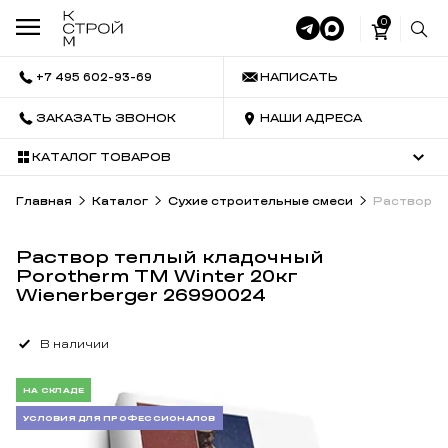
0
+7 495 602-93-69
НАПИСАТЬ
ЗАКАЗАТЬ ЗВОНОК
НАШИ АДРЕСА
КАТАЛОГ ТОВАРОВ
Главная
Каталог
Сухие строительные смеси
Раствор те
Раствор теплый кладочный
Porotherm TM Winter 20кг
Wienerbergеr 26990024
В наличии
НА СКЛАДЕ
УСЛОВИЯ ДЛЯ ПРОФЕССИОНАЛОВ