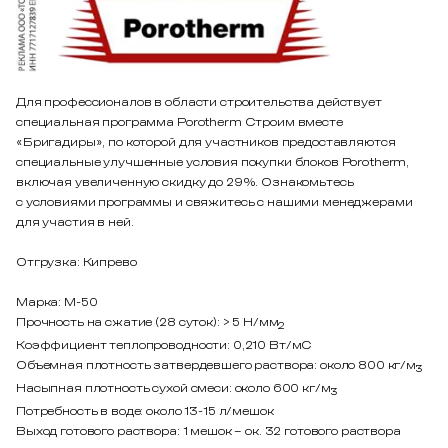
Для профессионалов в области строительства действует
специальная программа Porotherm Строим вместе
«Бригадиры», по которой для участников предоставляются
специальные улучшенные условия покупки блоков Porotherm,
включая увеличенную скидку до 29%.
Ознакомьтесь
с условиями программы
и свяжитесь с нашими менеджерами
для участия в ней.
Отгрузка: Кипрево
Марка: М-50
Прочность на сжатие (28 суток): > 5 Н/мм
2
Коэффициент теплопроводности: 0,210 Вт/мС
Объемная плотность затвердевшего раствора: около 800 кг/м
3
Насыпная плотность сухой смеси: около 600 кг/м
3
Потребность в воде: около 13-15 л/мешок
Выход готового раствора: 1 мешок – ок. 32 готового раствора