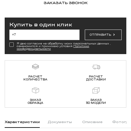
ЗАКАЗАТЬ ЗВОНОК
Купить в один клик
ОТПРАВИТЬ
Я даю согласие на обработку моих персональных данных ,
ознакомился и принимаю условия
Политики
конфиденциальности
РАСЧЕТ
РАСЧЕТ
КОЛИЧЕСТВА
ДОСТАВКИ
ЗАКАЗ
ЗАКАЗ
ОБРАЗЦА
3D МОДЕЛИ
Характеристики
Документы
Описание
Фотогра