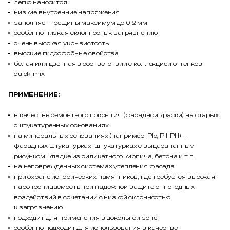
легко наносится
низкие внутренние напряжения
заполняет трещины максимум до 0,2 мм
особенно низкая склонность к загрязнению
очень высокая укрывистость
высокие гидрофобные свойства
белая или цветная в соответствии с коллекцией оттенков
quick-mix
ПРИМЕНЕНИЕ:
в качестве ремонтного покрытия (фасадной краски) на старых
оштукатуренных основаниях
на минеральных основаниях (например, PIc, PII, PIII) —
фасадных штукатурках, штукатурках с выцарапанным
рисунком, кладке из силикатного кирпича, бетона и т.п.
на неповрежденных системах утепления фасада
при охране исторических памятников, где требуется высокая
паропроницаемость при надежной защите от погодных
воздействий в сочетании с низкой склонностью
к загрязнению
подходит для применения в цокольной зоне
особенно подходит для использования в качестве