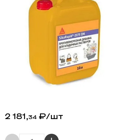
2 181,
₽
/шт
34