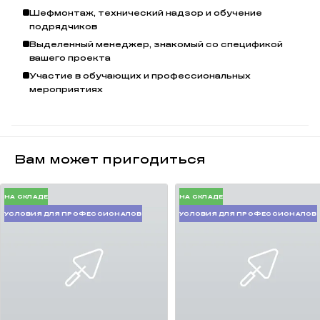
Шефмонтаж, технический надзор и обучение
Подробнее о компании Porotherm.
подрядчиков
Выделенный менеджер, знакомый со спецификой
Керамические камни Porotherm 51 служат для возведения
вашего проекта
наружных и внутренних стен.
Участие в обучающих и профессиональных
мероприятиях
Толщина стены, возведенной из блоков Porotherm 51, составит
510 мм.
Благодаря крупному формату и пазогребневому соединению,
стены из PTH 51 возводятся быстро.
Вам может пригодиться
Вертикальный шов не заполняется кладочным раствором, что
снижает расход последнего в 3 раза.
НА СКЛАДЕ
НА СКЛАДЕ
УСЛОВИЯ ДЛЯ ПРОФЕССИОНАЛОВ
УСЛОВИЯ ДЛЯ ПРОФЕССИОНАЛОВ
Для возведения 1 м² стены потребуется всего 18 блоков
Porotherm 51. Для возведения 1 м³ стены — 34 блока.
Wienerberger также производит доборные элементы
Porotherm
51 1/2
, которые позволяют избежать распила блоков
Porotherm 51.