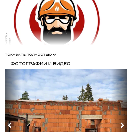
ПОКАЗАТЬ ПОЛНОСТЬЮ
ФОТОГРАФИИ И ВИДЕО
Для профессионалов в области строительства действует
специальная программа Porotherm Строим вместе
«Бригадиры», по которой для участников предоставляются
специальные улучшенные условия покупки блоков Porotherm,
включая увеличенную скидку до 32%.
Ознакомьтесь
с условиями программы
и свяжитесь с нашими менеджерами
для участия в ней.