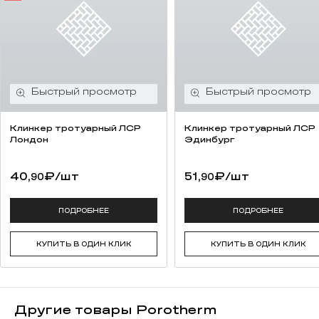
Поротерм 51 отсутствует необходимость выполнения
вертикальных швов, что ускоряет кладку и снижает расход
раствора. Гладкая поверхность блока удобна для последующего
оштукатуривания и не требует трудоемкого выравнивания.
Поротерм 51 – экологическая безопасность
и комфорт
Как и другая строительная керамика, данный материал
Клинкер тротуарный ЛСР
Клинкер тротуарный ЛСР
Лондон
Эдинбург
обладает способностью удерживать тепло зимой и прохладу –
летом.
40,
₽
/шт
51,
₽
/шт
90
90
Отличные влаго-, шумо- и теплоизоляционные характеристики
делают крупноформатный камень идеальным выбором для
ПОДРОБНЕЕ
ПОДРОБНЕЕ
возведения малоэтажных зданий. Габариты блока
типоразмера 51 (510х250х219) соответствуют требованиям
ГОСТов относительно толщины несущих конструкций.
КУПИТЬ В ОДИН КЛИК
КУПИТЬ В ОДИН КЛИК
Марочность М 100 свидетельствует о возможности
использования поризованного блока для устройства стен
коттеджей, а морозостойкость (50 циклов) является
Другие товары Porotherm
оптимальной для климата европейской части России.