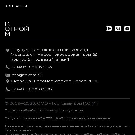
КОНТАКТЫ
Шоурум на Алексеевской 129626, г.
Москва, ул. Новоалексеевская, дом 22,
корпус 2, подъезд 1, этаж 1
+7 (495) 980-63-93
info@tdkcm.ru
Склад на Шереметьевское шоссе, д. 10
+7 (495) 980-63-93
© 2009—2026, OOO «Торговый дом К.С.М.»
Политика обработки персональных данных
Защита от спама reCAPTCHA v3 |
Условия использования
.
Любая информация, размещенная на веб-сайте kcm-stroy.ru, носит
исключительно
информационный характер и не является публичной офертой или