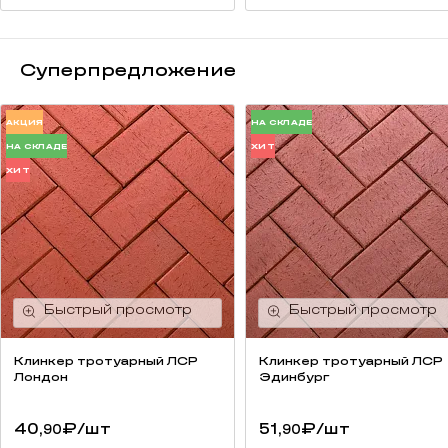
Суперпредложение
АКЦИЯ
НА СКЛАДЕ
НА СКЛАДЕ
ХИТ
ХИТ
Клинкер тротуарный ЛСР
Клинкер тротуарный ЛСР
Лондон
Эдинбург
40,
₽
/шт
51,
₽
/шт
90
90