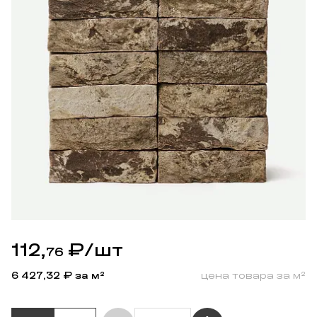
112,
₽
/шт
76
6 427,32
₽ за м²
цена товара за м²