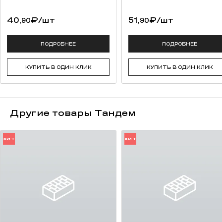
качественная упаковка (термоусадочная пленка, каждый ряд
переложен вспененным полистиролом для предотвращения
40,
₽
/шт
51,
₽
/шт
90
90
потертостей).
возможность разработки индивидуальной сортировки под
заказ (от 50 000 штук);
ПОДРОБНЕЕ
ПОДРОБНЕЕ
сохранение традиций русских мастеров.
КУПИТЬ В ОДИН КЛИК
КУПИТЬ В ОДИН КЛИК
Другие товары Тандем
ХИТ
ХИТ