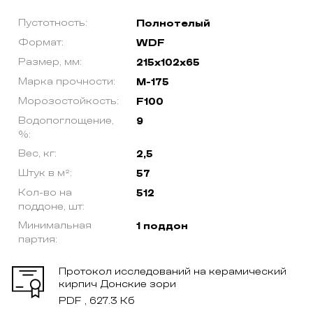
Пустотность:
Полнотелый
Формат:
WDF
Размер, мм:
215х102х65
Марка прочности:
М-175
Морозостойкость:
F100
Водопоглощение,
9
%:
Вес, кг:
2,5
Штук в м²:
57
Кол-во на
512
поддоне, шт:
Минимальная
1 поддон
партия:
Протокол исследований на керамический
кирпич Донские зори
PDF , 627.3 Кб