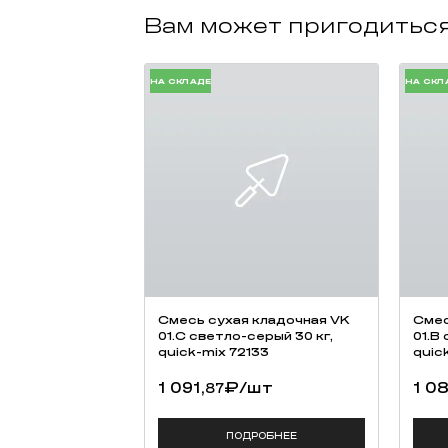
ПОДРОБНЕЕ
КУПИТЬ В ОДИН КЛИК
ХИТ
Кирпич ручной формовки
Кирп
Тандем 0,5 WDF Данилово
Танд
W009/2
Конс