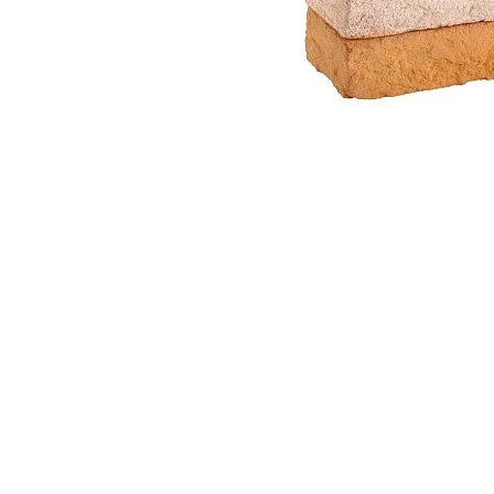
Клинкер тротуарный ЛСР
Клин
Лондон
Эдин
40,
₽
/шт
51,
90
9
ПОДРОБНЕЕ
КУПИТЬ В ОДИН КЛИК
АКЦИЯ
НА СКЛ
НА СКЛАДЕ
ХИТ
УСЛОВИЯ ДЛЯ ПРОФЕССИОНАЛОВ