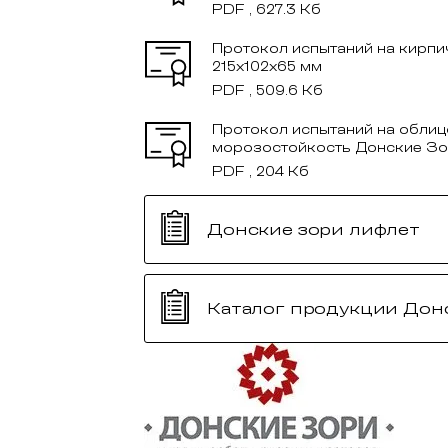
Кирпич клинкерный ЛСР
Кирп
0,71НФ Эдинбург
пуст
00
51,
₽
/шт
103
90
ПОДРОБНЕЕ
КУПИТЬ В ОДИН КЛИК