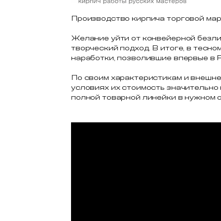
Смесь цветная кладочная
Смес
LHM hgr светло-серый 25 кг,
plus
quick-mix 72178
кг, q
811,
₽
/шт
1 42
60
ПОДРОБНЕЕ
КУПИТЬ В ОДИН КЛИК