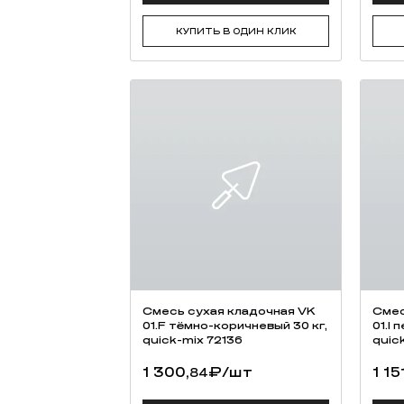
66,
₽
/шт
66,
37
ПОДРОБНЕЕ
КУПИТЬ В ОДИН КЛИК
О КОМПАНИИ
ГАЛЕРЕЯ
Шоурум на Алексеевской 129626, г
Новоалексеевская, дом 22, корпус 
этаж 1
+7 (495) 980-63-93