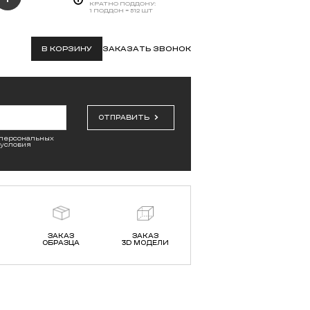
Керамический блок
Поротерм (Porotherm) 8
поризованный М-100
136,
₽
/шт
50
ПОДРОБНЕЕ
КУПИТЬ В ОДИН КЛИК
ХИТ