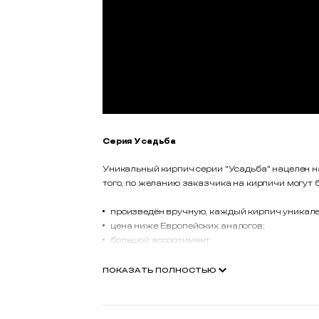
Другие товары Тандем
ХИТ
ХИТ
Кирпич ручной формовки
Кирп
Тандем 0,5 WDF
Танд
Шереметьево W040/2
W00
62,
₽
/шт
66,
97