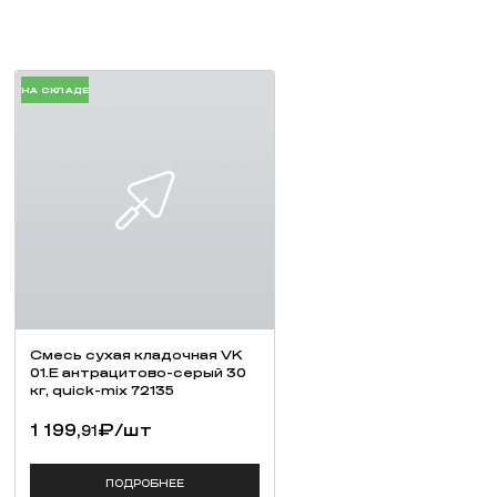
ПОДРОБНЕЕ
КУПИТЬ В ОДИН КЛИК
НА СКЛАДЕ
В НАЛИЧИИ
Кирпич ручной формовки
Тандем WDF Глебово W106