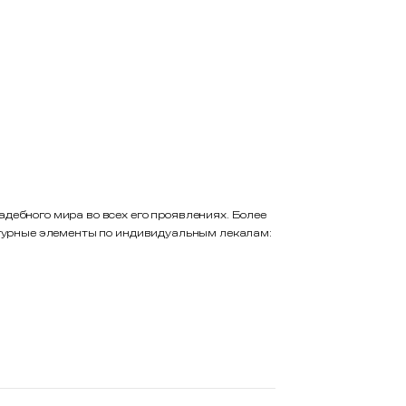
ХИТ
Кирпич ручной формовки
Тандем 0,5 WDF Морозово
W124/2
85,
₽
/шт
90