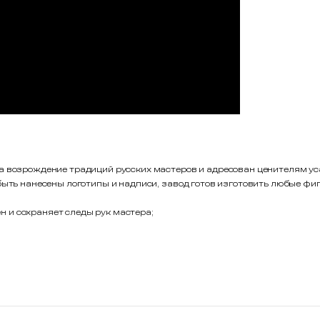
ХИТ
ич ручной формовки
Кирпич ручной формовки
ем 0,5 WDF Бородино
Тандем 0,5 WDF Нарма
7/2
W049/2
₽
/шт
66,
₽
/шт
37
37