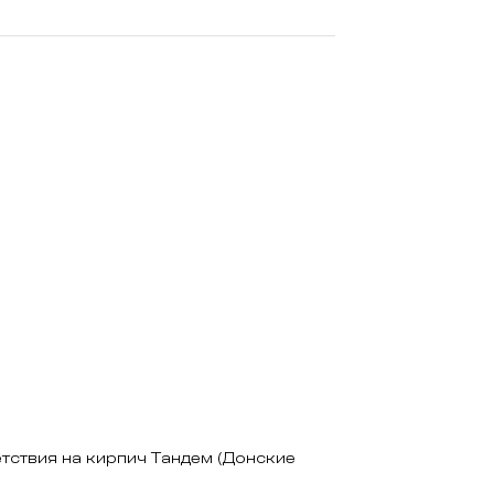
Кирпич клинкерный ЛСР
0,71НФ Ноттингем
53,
₽
/шт
90
ПОДРОБНЕЕ
КУПИТЬ В ОДИН КЛИК
НА СКЛАДЕ