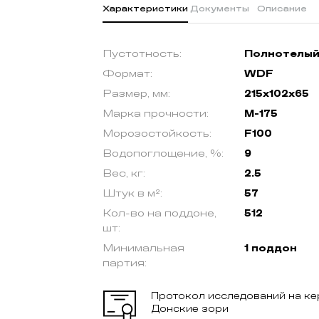
Керамический блок
Клин
Поротерм (Porotherm) 12
Мюн
поризованный М-100
204,
₽
/шт
61,
40
9
ПОДРОБНЕЕ
КУПИТЬ В ОДИН КЛИК
ХИТ