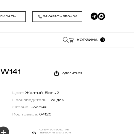
0
95 602-93-69
КОРЗИНА
*
*
Удобное время звонка
Я даю согласие на обработку моих
персональных данных , ознакомился и
принимаю условия
Политики
конфиденциальности
АКЦИЯ
ЗАКАЗАТЬ ЗВОНОК
НА СКЛАДЕ
УСЛОВИЯ ДЛЯ ПРОФЕССИОНАЛОВ