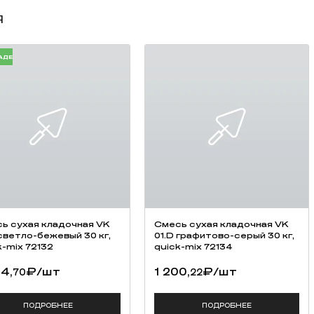
ПОДРОБНЕЕ
ПОДРОБНЕЕ
КУПИТЬ В ОДИН КЛИК
КУПИТЬ В ОДИН КЛИК
ХИТ
ич ручной формовки
Кирпич ручной формовки
ем 0,5 WDF
Тандем 0,5 WDF Крёкшино
тантиново W041/2
W163/2