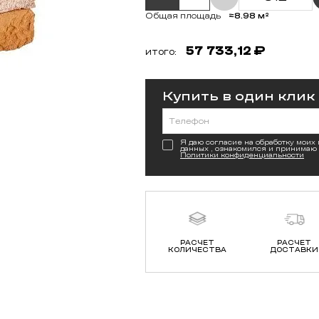
кер тротуарный ЛСР
Керамический блок
бург
Поротерм (Porotherm) 44
поризованный М-100
₽
/шт
320,
₽
/шт
0
80
ПОДРОБНЕЕ
ПОДРОБНЕЕ
КУПИТЬ В ОДИН КЛИК
КУПИТЬ В ОДИН КЛИК
АДЕ
НА СКЛАДЕ
ХИТ