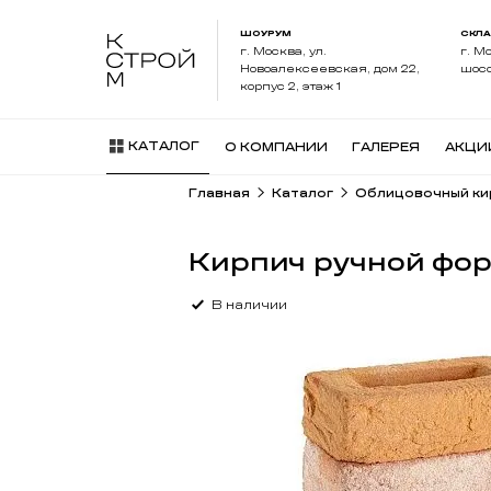
1 091,
₽
/шт
87
КАТАЛОГ
О КОМПАНИИ
ГАЛЕРЕЯ
АКЦИ
ПОДРОБНЕЕ
КУПИТЬ В ОДИН КЛИК
Суперпредложение
АКЦИЯ
НА СКЛ
НА СКЛАДЕ
ХИТ
ХИТ