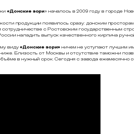
ь cухая кладочная VK
Кирпич облицовочный ЖКЗ
 B светло-бежевый 30
пустотелый 1НФ
uick-mix 72102
Соломенный
7,
₽
/шт
34,
₽
/шт
16
40
ПОДРОБНЕЕ
ПОДРОБНЕЕ
КУПИТЬ В ОДИН КЛИК
КУПИТЬ В ОДИН КЛИК