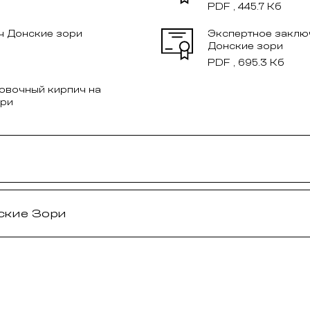
ич облицовочный Recke
Минеральная черепица
отелый 1НФ 5-32-00-2-
Braas Франкфурт черный
,
₽
/шт
145,
₽
/шт
20
90
ПОДРОБНЕЕ
ПОДРОБНЕЕ
КУПИТЬ В ОДИН КЛИК
КУПИТЬ В ОДИН КЛИК
ХИТ