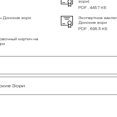
зори)
PDF , 445.7 Кб
ч Донские зори
Экспертное заклю
Донские зори
PDF , 695.3 Кб
овочный кирпич на
ори
ские Зори