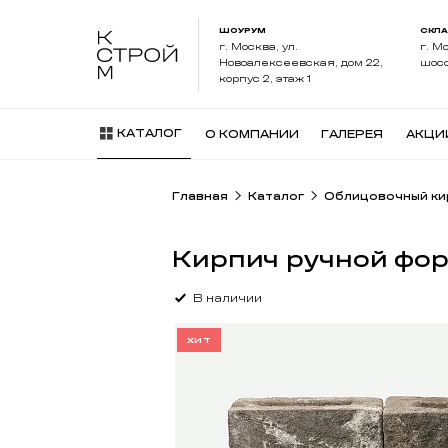
ШОУРУМ
СКЛ
г. Москва, ул.
г. М
Новоалексеевская, дом 22,
шосс
корпус 2, этаж 1
КАТАЛОГ
О КОМПАНИИ
ГАЛЕРЕЯ
АКЦИ
Главная
Каталог
Облицовочный ки
Кирпич ручной фо
В наличии
ХИТ