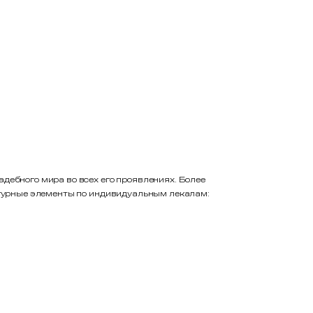
дебного мира во всех его проявлениях. Более
фигурные элементы по индивидуальным лекалам:
щения потертостей).