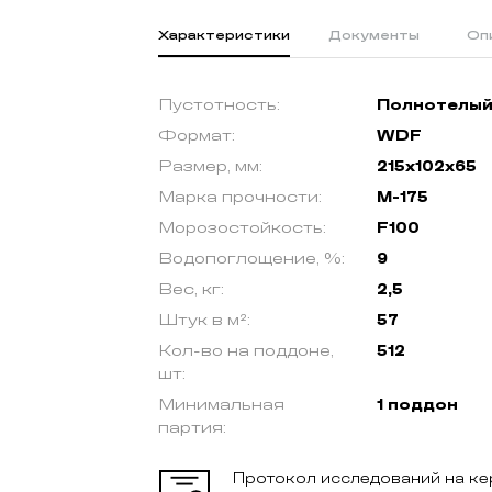
Характеристики
Документы
Оп
Пустотность:
Полнотелы
Формат:
WDF
Размер, мм:
215х102х65
Марка прочности:
М-175
Морозостойкость:
F100
Водопоглощение, %:
9
Вес, кг:
2,5
Штук в м²:
57
Кол-во на поддоне,
512
шт:
Минимальная
1 поддон
партия:
Протокол исследований на к