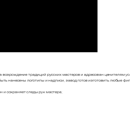
а возрождение традиций русских мастеров и адресован ценителям уса
 быть нанесены логотипы и надписи, завод готов изготовить любые 
 и сохраняет следы рук мастера;
нка, каждый ряд переложен вспененным полистиролом для предотвра