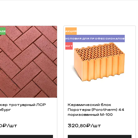
ировки под заказ (от 50 000 штук);
АДЕ
АКЦИЯ
УСЛОВИЯ ДЛЯ ПРОФЕССИОНАЛОВ
ХИТ
кер тротуарный ЛСР
Керамический блок
бург
Поротерм (Porotherm) 44
поризованный М-100
₽
/шт
320,
₽
/шт
0
80