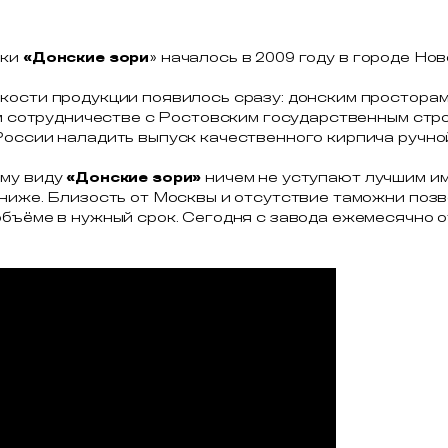
рки
«Донские зори
» началось в 2009 году в городе Но
кости продукции появилось сразу: донским простора
ном сотрудничестве с Ростовским государственным ст
России наладить выпуск качественного кирпича ручно
ему виду
«Донские зори»
ничем не уступают лучшим и
 ниже. Близость от Москвы и отсутствие таможни поз
бъёме в нужный срок. Сегодня с завода ежемесячно о