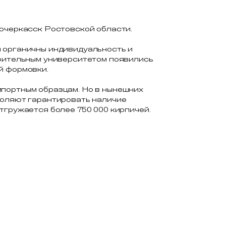
вочеркасск Ростовской области.
м органичны индивидуальность и
роительным университетом появились
й формовки.
мпортным образцам. Но в нынешних
воляют гарантировать наличие
тгружается более 750 000 кирпичей.