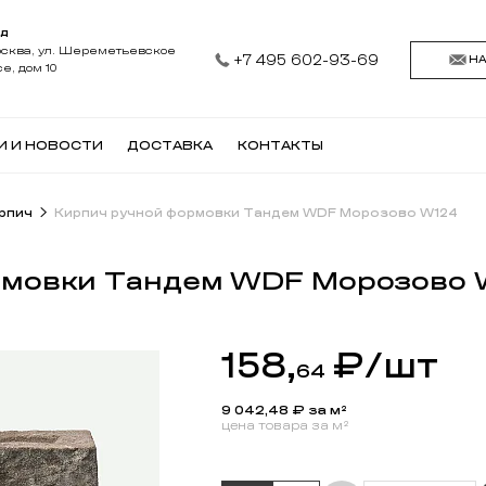
АД
осква, ул. Шереметьевское
+7 495 602-93-69
Н
е, дом 10
И И НОВОСТИ
ДОСТАВКА
КОНТАКТЫ
рпич
Кирпич ручной формовки Тандем WDF Морозово W124
рмовки Тандем WDF Морозово 
158,
₽
/шт
64
9 042,48
₽ за м²
цена товара за м²