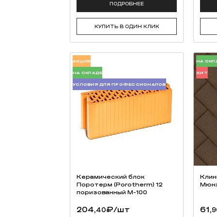
ПОДРОБНЕЕ
КУПИТЬ В ОДИН КЛИК
АКЦИЯ
НА СКЛ
НА СКЛАДЕ
ХИТ
УСЛОВИЯ ДЛЯ ПРОФЕССИОНАЛОВ
Керамический блок
Клин
Поротерм (Porotherm) 12
Мюн
поризованный М-100
204,
₽
/шт
61,
40
9