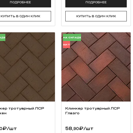
ПОДРОБНЕЕ
ПОДРОБНЕЕ
КУПИТЬ В ОДИН КЛИК
КУПИТЬ В ОДИН КЛИК
АДЕ
НА СКЛАДЕ
ХИТ
кер тротуарный ЛСР
Клинкер тротуарный ЛСР
хен
Глазго
₽
/шт
58,
₽
/шт
0
90