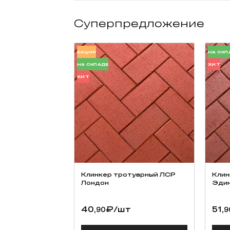
возможность разработки индивидуальной сорт
сохранение традиций русских мастеров.
Суперпредложение
АКЦИЯ
НА СКЛ
НА СКЛАДЕ
ХИТ
ХИТ
Клинкер тротуарный ЛСР
Клин
Лондон
Эдин
40,
₽
/шт
51,
90
9