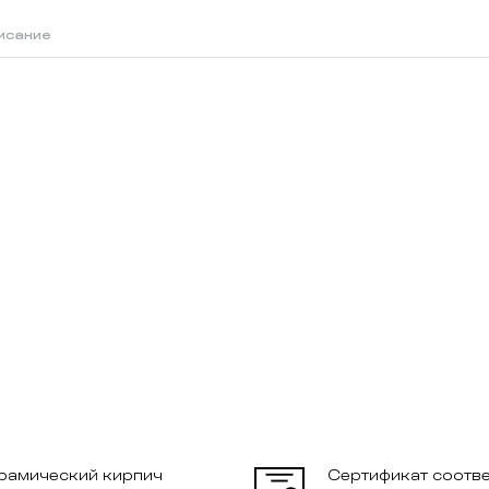
исание
й
ерамический кирпич
Сертификат соотве