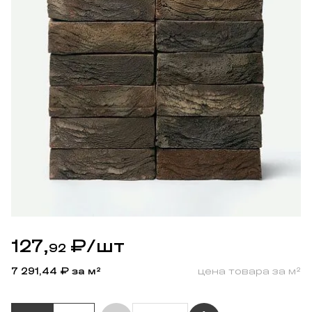
127,
₽
/шт
92
7 291,44
₽ за м²
цена товара за м²