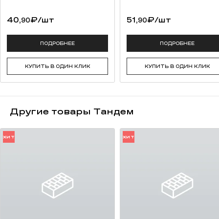
качественная упаковка (термоусадочная пленка, каждый ряд
переложен вспененным полистиролом для предотвращения
40,
₽
/шт
51,
₽
/шт
90
90
потертостей).
возможность разработки индивидуальной сортировки под
заказ (от 50 000 штук);
ПОДРОБНЕЕ
ПОДРОБНЕЕ
сохранение традиций русских мастеров.
КУПИТЬ В ОДИН КЛИК
КУПИТЬ В ОДИН КЛИК
Другие товары Тандем
ХИТ
ХИТ