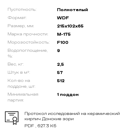
Пустотность:
Полнотелый
Формат:
WDF
Размер, мм:
215х102х65
Марка прочности:
М-175
Морозостойкость:
F100
Водопоглощение,
9
%:
Вес, кг:
2,5
Штук в м²:
57
Кол-во на
512
поддоне, шт:
Минимальная
1 поддон
партия:
Протокол исследований на керамический
кирпич Донские зори
PDF , 627.3 Кб